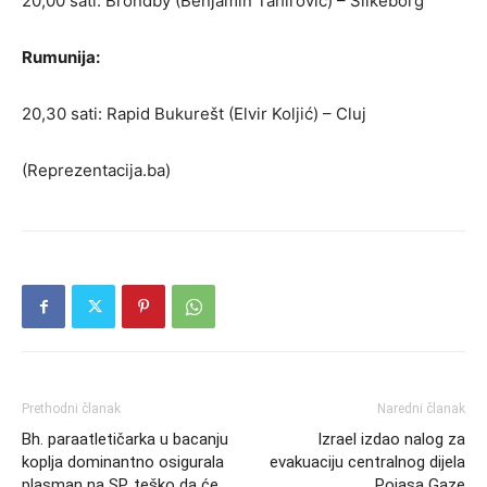
20,00 sati: Brondby (Benjamin Tahirović) – Silkeborg
Rumunija:
20,30 sati: Rapid Bukurešt (Elvir Koljić) – Cluj
(Reprezentacija.ba)
Prethodni članak
Naredni članak
Bh. paraatletičarka u bacanju
Izrael izdao nalog za
koplja dominantno osigurala
evakuaciju centralnog dijela
plasman na SP, teško da će
Pojasa Gaze