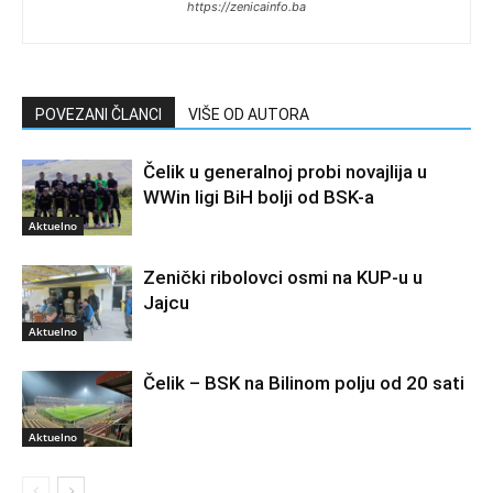
https://zenicainfo.ba
POVEZANI ČLANCI
VIŠE OD AUTORA
Čelik u generalnoj probi novajlija u
WWin ligi BiH bolji od BSK-a
Aktuelno
Zenički ribolovci osmi na KUP-u u
Jajcu
Aktuelno
Čelik – BSK na Bilinom polju od 20 sati
Aktuelno