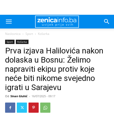
Naslovnica
Sport
Košarka
Sport
Košarka
Prva izjava Halilovića nakon
dolaska u Bosnu: Želimo
napraviti ekipu protiv koje
neće biti nikome svejedno
igrati u Sarajevu
Od
Sinan Gluhić
-
16/07/2025 - 09:17