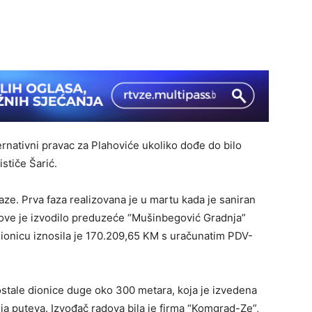
ernativni pravac za Plahoviće ukoliko dođe do bilo
stiče Šarić.
faze. Prva faza realizovana je u martu kada je saniran
dove je izvodilo preduzeće “Mušinbegović Gradnja”
 dionicu iznosila je 170.209,65 KM s uračunatim PDV-
ostale dionice duge oko 300 metara, koja je izvedena
a puteva. Izvođač radova bila je firma “Komgrad-Ze”,