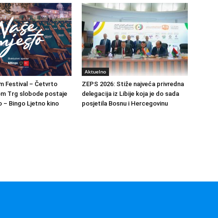
Aktuelno
m Festival – Četvrto
ZEPS 2026: Stiže najveća privredna
om Trg slobode postaje
delegacija iz Libije koja je do sada
 – Bingo Ljetno kino
posjetila Bosnu i Hercegovinu