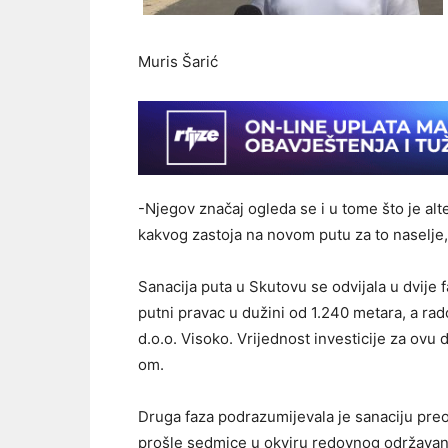
Muris Šarić
-Njegov značaj ogleda se i u tome što je alt
kakvog zastoja na novom putu za to naselje,i
Sanacija puta u Skutovu se odvijala u dvije 
putni pravac u dužini od 1.240 metara, a ra
d.o.o. Visoko. Vrijednost investicije za ovu
om.
Druga faza podrazumijevala je sanaciju pre
prošle sedmice u okviru redovnog održavanj