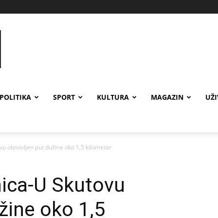
POLITIKA
SPORT
KULTURA
MAGAZIN
UŽ
u obnovljen put dužine oko 1,5 kilometar
ica-U Skutovu
žine oko 1,5