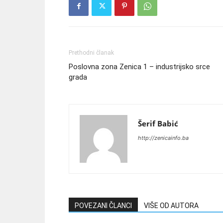
Prethodni članak
Poslovna zona Zenica 1 – industrijsko srce
grada
Šerif Babić
http://zenicainfo.ba
POVEZANI ČLANCI
VIŠE OD AUTORA