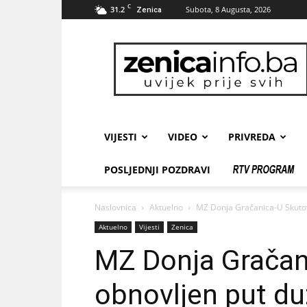
C
31.2
Subota, 8 Augusta, 2026
Zenica
zenicainfo.ba
VIJESTI
VIDEO
PRIVREDA
POSLJEDNJI POZDRAVI
Naslovnica
Aktuelno
MZ Donja Gračanica-U Skutov
Aktuelno
Vijesti
Zenica
MZ Donja Gračan
obnovljen put du