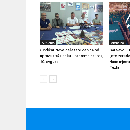
Aktuelno
Aktuelno
Sindikat Nove Željezare Zenica od
Sarajevo Fil
uprave traži isplatu otpremnina -rok,
ljeto zared
10. avgust
Naše mjesto
Tuzla