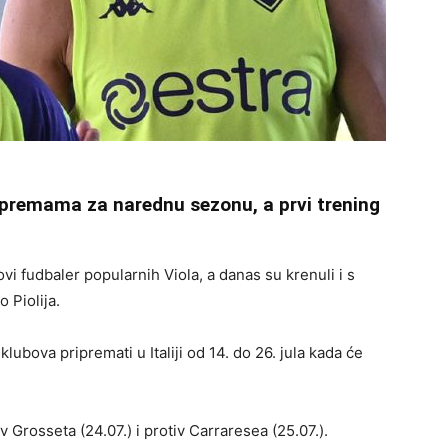
ripremama za narednu sezonu, a prvi trening
vi fudbaler popularnih Viola, a danas su krenuli i s
 Piolija.
lubova pripremati u Italiji od 14. do 26. jula kada će
v Grosseta (24.07.) i protiv Carraresea (25.07.).