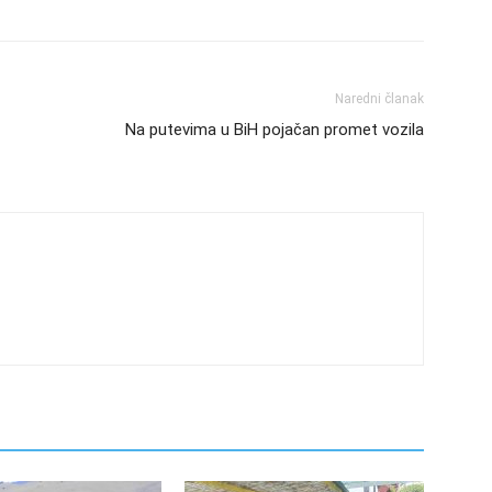
Naredni članak
Na putevima u BiH pojačan promet vozila