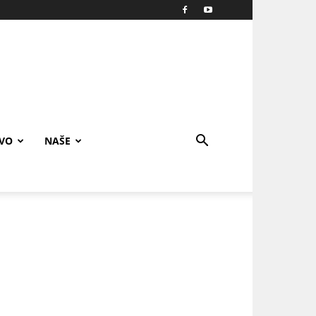
IVO
NAŠE