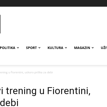
POLITIKA
SPORT
KULTURA
MAGAZIN
UŽ
ening u Fiorentini, uskoro prilika za debi
 trening u Fiorentini,
 debi