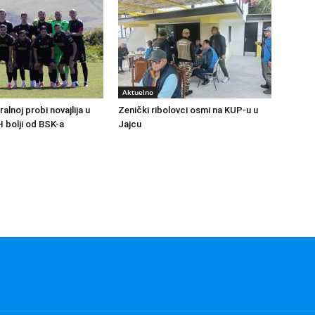
Aktuelno
ralnoj probi novajlija u
Zenički ribolovci osmi na KUP-u u
H bolji od BSK-a
Jajcu