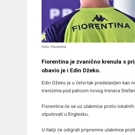
Foto: Fiorentina
Fiorentina je zvanično krenula s p
obavio je i Edin Džeko.
Edin Džeko je u četvrtak predstavljen kao no
trenizima pod palicom novog trenera Stefano
Fiorentina će se uz utakmice protiv lokalnih k
otputovati u Englesku.
U Italiji će odigrati pripremne utakmice proti