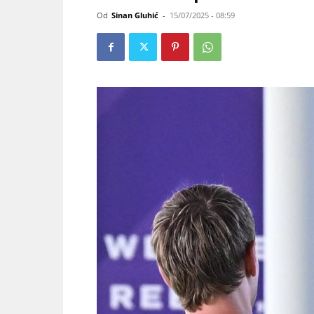
Od
Sinan Gluhić
-
15/07/2025 - 08:59