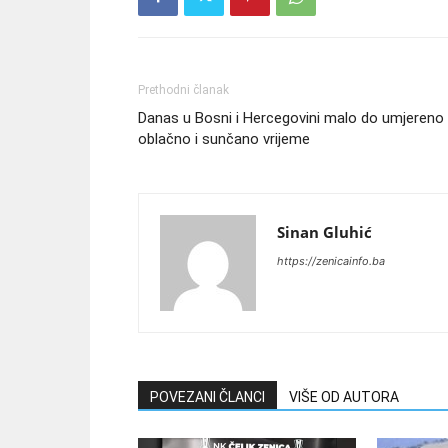
Prethodni članak
Danas u Bosni i Hercegovini malo do umjereno
oblačno i sunčano vrijeme
Sinan Gluhić
https://zenicainfo.ba
POVEZANI ČLANCI
VIŠE OD AUTORA