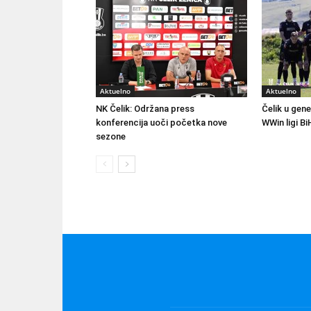
Aktuelno
Aktuelno
NK Čelik: Održana press
Čelik u gene
konferencija uoči početka nove
WWin ligi Bi
sezone