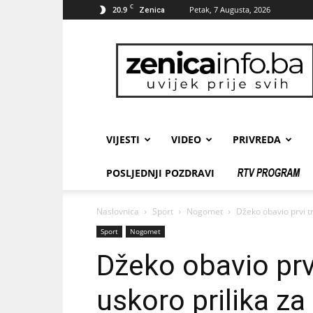
C
20.9
Petak, 7 Augusta, 2026
Zenica
zenicainfo.ba
VIJESTI
VIDEO
PRIVREDA
POSLJEDNJI POZDRAVI
Naslovnica
Sport
Nogomet
Džeko obavio prvi tr
Sport
Nogomet
Džeko obavio prvi
uskoro prilika za