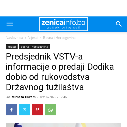
Naslovnica
Vijesti
Bosna i Hercegovina
Vijesti
Bosna i Hercegovina
Predsjednik VSTV-a
informacije o predaji Dodika
dobio od rukovodstva
Državnog tužilaštva
Od
Mirnesa Hurem
-
09/07/2025 - 12:46