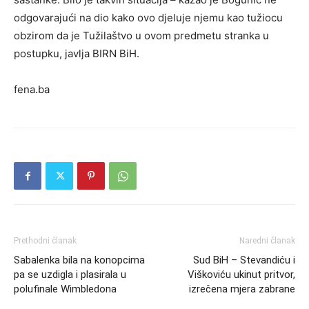
odgovarajući na dio kako ovo djeluje njemu kao tužiocu
obzirom da je Tužilaštvo u ovom predmetu stranka u
postupku, javlja BIRN BiH.
fena.ba
Prethodni članak
Naredni članak
Sabalenka bila na konopcima
Sud BiH – Stevandiću i
pa se uzdigla i plasirala u
Viškoviću ukinut pritvor,
polufinale Wimbledona
izrečena mjera zabrane