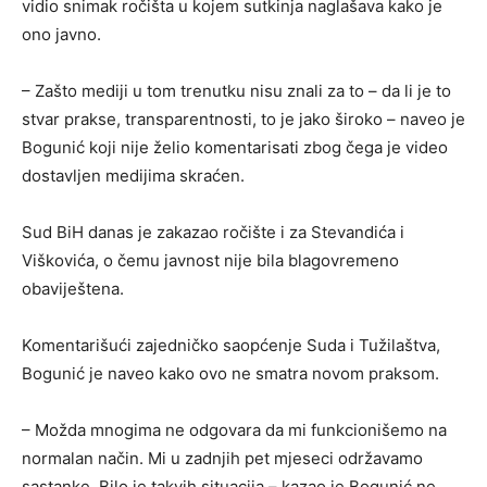
vidio snimak ročišta u kojem sutkinja naglašava kako je
ono javno.
– Zašto mediji u tom trenutku nisu znali za to – da li je to
stvar prakse, transparentnosti, to je jako široko – naveo je
Bogunić koji nije želio komentarisati zbog čega je video
dostavljen medijima skraćen.
Sud BiH danas je zakazao ročište i za Stevandića i
Viškovića, o čemu javnost nije bila blagovremeno
obaviještena.
Komentarišući zajedničko saopćenje Suda i Tužilaštva,
Bogunić je naveo kako ovo ne smatra novom praksom.
– Možda mnogima ne odgovara da mi funkcionišemo na
normalan način. Mi u zadnjih pet mjeseci održavamo
sastanke. Bilo je takvih situacija – kazao je Bogunić ne