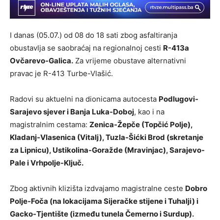
I danas (05.07.) od 08 do 18 sati zbog asfaltiranja
obustavlja se saobraćaj na regionalnoj cesti
R-413a
Ovčarevo-Galica.
Za vrijeme obustave alternativni
pravac je R-413 Turbe-Vlašić.
Radovi su aktuelni na dionicama autocesta
Podlugovi-
Sarajevo sjever i Banja Luka-Doboj
, kao i na
magistralnim cestama:
Zenica-Žepče (Topčić Polje),
Kladanj-Vlasenica (Vitalj), Tuzla-Šićki Brod (skretanje
za Lipnicu), Ustikolina-Goražde (Mravinjac), Sarajevo-
Pale i Vrhpolje-Ključ.
Zbog aktivnih klizišta izdvajamo magistralne ceste
Dobro
Polje-Foča (na lokacijama Sijeračke stijene i Tuhalji) i
Gacko-Tjentište (između tunela Čemerno i Surdup).