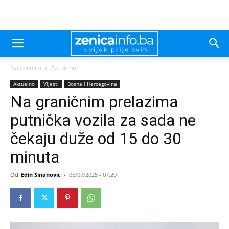
Naslovnica
Aktuelno
Aktuelno
Vijesti
Bosna i Hercegovina
Na graničnim prelazima
putnička vozila za sada ne
čekaju duže od 15 do 30
minuta
Od
Edin Sinanovic
-
05/07/2025 - 07:20