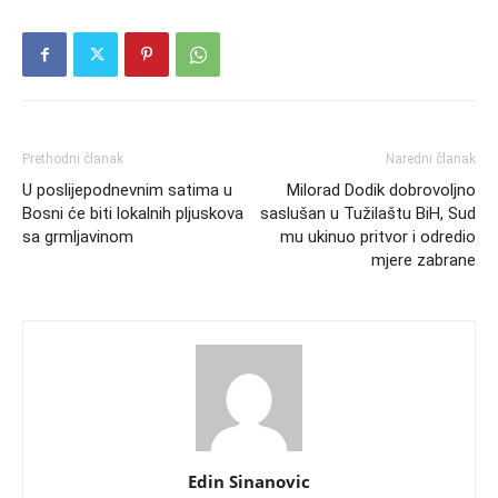
Prethodni članak
Naredni članak
U poslijepodnevnim satima u
Milorad Dodik dobrovoljno
Bosni će biti lokalnih pljuskova
saslušan u Tužilaštu BiH, Sud
sa grmljavinom
mu ukinuo pritvor i odredio
mjere zabrane
Edin Sinanovic