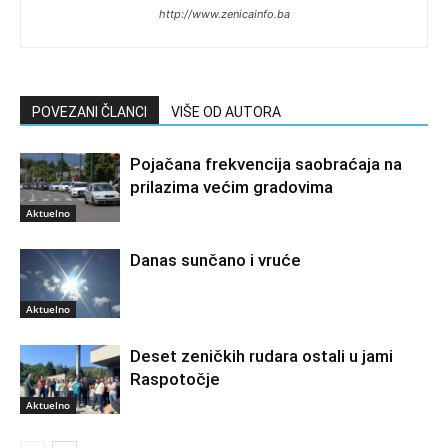
http://www.zenicainfo.ba
POVEZANI ČLANCI
VIŠE OD AUTORA
Pojačana frekvencija saobraćaja na
prilazima većim gradovima
Aktuelno
Danas sunčano i vruće
Aktuelno
Deset zeničkih rudara ostali u jami
Raspotočje
Aktuelno