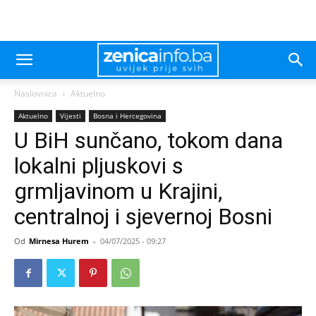
Naslovnica
Aktuelno
Aktuelno
Vijesti
Bosna i Hercegovina
U BiH sunčano, tokom dana
lokalni pljuskovi s
grmljavinom u Krajini,
centralnoj i sjevernoj Bosni
Od
Mirnesa Hurem
-
04/07/2025 - 09:27