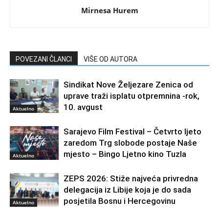
Mirnesa Hurem
POVEZANI ČLANCI
VIŠE OD AUTORA
Sindikat Nove Željezare Zenica od
uprave traži isplatu otpremnina -rok,
10. avgust
Aktuelno
Sarajevo Film Festival – Četvrto ljeto
zaredom Trg slobode postaje Naše
mjesto – Bingo Ljetno kino Tuzla
Aktuelno
ZEPS 2026: Stiže najveća privredna
delegacija iz Libije koja je do sada
posjetila Bosnu i Hercegovinu
Aktuelno