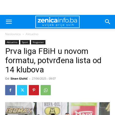
Naslovnica
Aktuelno
Aktuelno
Sport
Nogomet
Prva liga FBiH u novom
formatu, potvrđena lista od
14 klubova
Od
Sinan Gluhić
-
27/06/2025 - 09:07