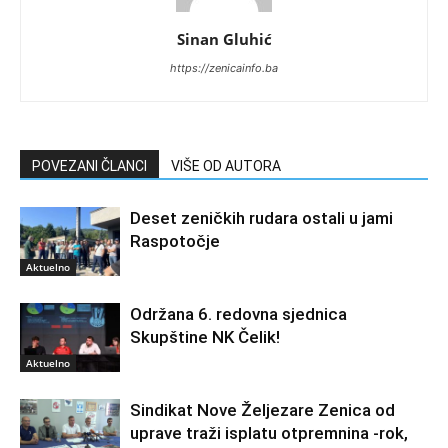
Sinan Gluhić
https://zenicainfo.ba
POVEZANI ČLANCI
VIŠE OD AUTORA
Deset zeničkih rudara ostali u jami
Raspotočje
Aktuelno
Održana 6. redovna sjednica
Skupštine NK Čelik!
Aktuelno
Sindikat Nove Željezare Zenica od
uprave traži isplatu otpremnina -rok,