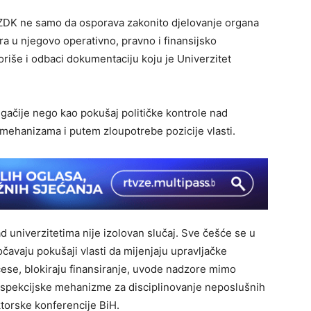
 ZDK ne samo da osporava zakonito djelovanje organa
ira u njegovo operativno, pravno i finansijsko
oriše i odbaci dokumentaciju koju je Univerzitet
gačije nego kao pokušaj političke kontrole nad
hanizama i putem zloupotrebe pozicije vlasti.
ad univerzitetima nije izolovan slučaj. Sve češće se u
čavaju pokušaji vlasti da mijenjaju upravljačke
ocese, blokiraju finansiranje, uvode nadzore mimo
inspekcijske mehanizme za disciplinovanje neposlušnih
ktorske konferencije BiH.