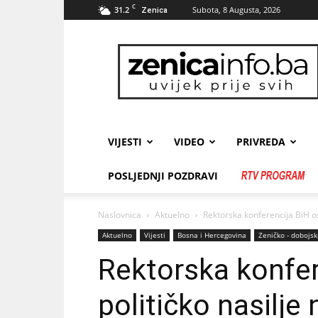
C
31.2
Subota, 8 Augusta, 2026
Zenica
zenicainfo.ba
VIJESTI
VIDEO
PRIVREDA
POSLJEDNJI POZDRAVI
Naslovnica
Aktuelno
Rektorska konferencija BiH os
Aktuelno
Vijesti
Bosna i Hercegovina
Zeničko - dobojsk
Rektorska konfer
političko nasilje