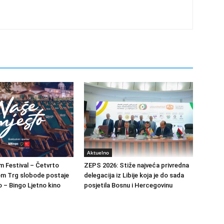
Aktuelno
m Festival – Četvrto
ZEPS 2026: Stiže najveća privredna
om Trg slobode postaje
delegacija iz Libije koja je do sada
 – Bingo Ljetno kino
posjetila Bosnu i Hercegovinu