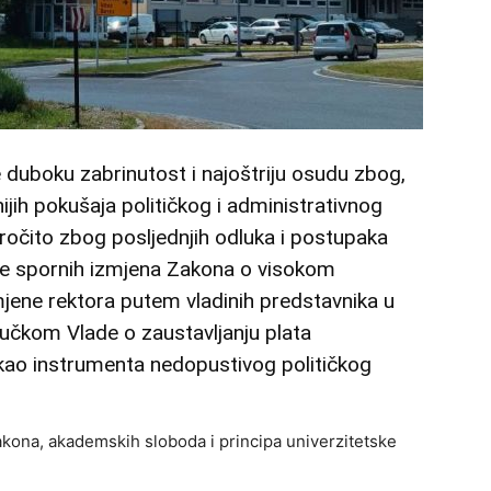
e duboku zabrinutost i najoštriju osudu zbog,
ijih pokušaja političkog i administrativnog
naročito zbog posljednjih odluka i postupaka
je spornih izmjena Zakona o visokom
jene rektora putem vladinih predstavnika u
učkom Vlade o zaustavljanju plata
 kao instrumenta nedopustivog političkog
zakona, akademskih sloboda i principa univerzitetske