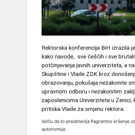
Rektorska konferencija BiH izrazila j
kako navode, sve češćih i sve brutaln
potčinjavanja javnih univerziteta, a 
Skupštine i Vlade ZDK kroz donošen
obrazovanju, pokušaja nezakonite sm
upravnom odboru i nezakonitim zaklj
zaposlenicima Univerziteta u Zenici,
pritiska Vlade za smjenu rektora.
Ističu da to predstavlja flagrantno kršenje 
autonomije.