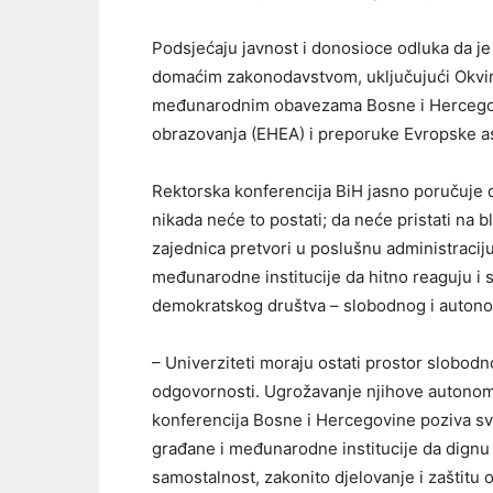
Podsjećaju javnost i donosioce odluka da j
domaćim zakonodavstvom, uključujući Okvirn
međunarodnim obavezama Bosne i Hercegovi
obrazovanja (EHEA) i preporuke Evropske aso
Rektorska konferencija BiH jasno poručuje d
nikada neće to postati; da neće pristati na 
zajednica pretvori u poslušnu administraciju
međunarodne institucije da hitno reaguju i 
demokratskog društva – slobodnog i autono
– Univerziteti moraju ostati prostor slobodno
odgovornosti. Ugrožavanje njihove autonom
konferencija Bosne i Hercegovine poziva sv
građane i međunarodne institucije da dignu 
samostalnost, zakonito djelovanje i zaštitu o