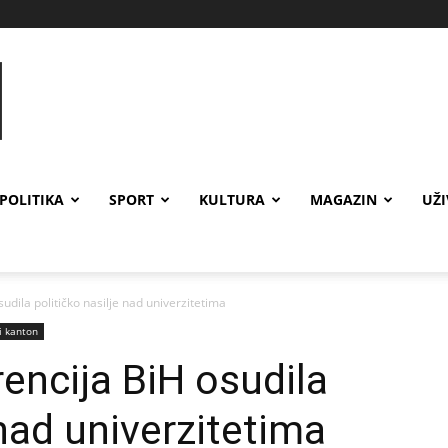
POLITIKA
SPORT
KULTURA
MAGAZIN
UŽ
udila političko nasilje nad univerzitetima
i kanton
encija BiH osudila
 nad univerzitetima