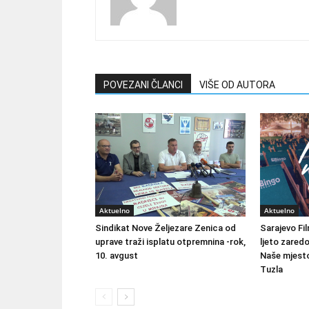
POVEZANI ČLANCI
VIŠE OD AUTORA
Aktuelno
Aktuelno
Sindikat Nove Željezare Zenica od
Sarajevo Fil
uprave traži isplatu otpremnina -rok,
ljeto zared
10. avgust
Naše mjesto
Tuzla