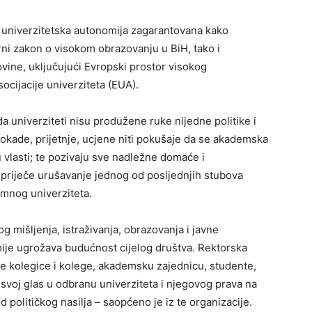
e univerzitetska autonomija zagarantovana kako
i zakon o visokom obrazovanju u BiH, tako i
ne, uključujući Evropski prostor visokog
cijacije univerziteta (EUA).
a univerziteti nisu produžene ruke nijedne politike i
blokade, prijetnje, ucjene niti pokušaje da se akademska
 vlasti; te pozivaju sve nadležne domaće i
spriječe urušavanje jednog od posljednjih stubova
mnog univerziteta.
g mišljenja, istraživanja, obrazovanja i javne
ije ugrožava budućnost cijelog društva. Rektorska
e kolegice i kolege, akademsku zajednicu, studente,
svoj glas u odbranu univerziteta i njegovog prava na
d političkog nasilja – saopćeno je iz te organizacije.