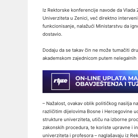
Iz Rektorske konferencije navode da Vlada
Univerziteta u Zenici, već direktno interven
funkcionisanje, nalažući Ministarstvu da ign
dostavio.
Dodaju da se takav čin ne može tumačiti dru
akademskom zajednicom putem nelegalnih me
– Nažalost, ovakav oblik političkog nasilja n
različitim dijelovima Bosne i Hercegovine uo
strukture univerziteta, utiču na izborne pr
zakonskih procedura, te koriste upravne i 
univerziteta i profesora – naglašavaju iz Re