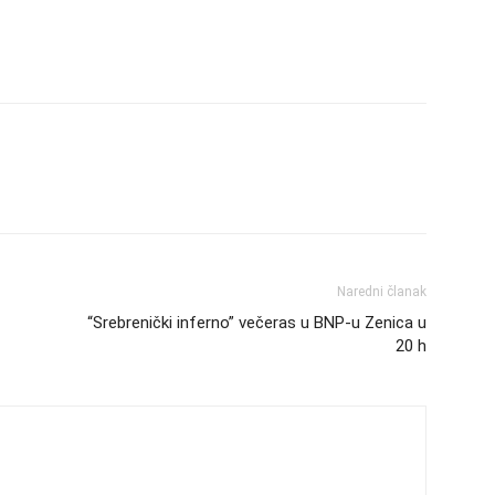
Naredni članak
“Srebrenički inferno” večeras u BNP-u Zenica u
20 h