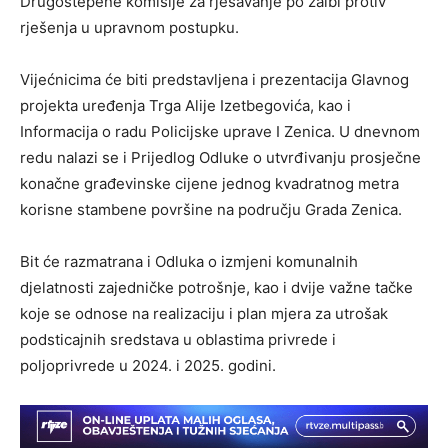
Drugostepene komisije za rješavanje po žalbi protiv
rješenja u upravnom postupku.
Vijećnicima će biti predstavljena i prezentacija Glavnog
projekta uređenja Trga Alije Izetbegovića, kao i
Informacija o radu Policijske uprave I Zenica. U dnevnom
redu nalazi se i Prijedlog Odluke o utvrđivanju prosječne
konačne građevinske cijene jednog kvadratnog metra
korisne stambene površine na području Grada Zenica.
Bit će razmatrana i Odluka o izmjeni komunalnih
djelatnosti zajedničke potrošnje, kao i dvije važne tačke
koje se odnose na realizaciju i plan mjera za utrošak
podsticajnih sredstava u oblastima privrede i
poljoprivrede u 2024. i 2025. godini.