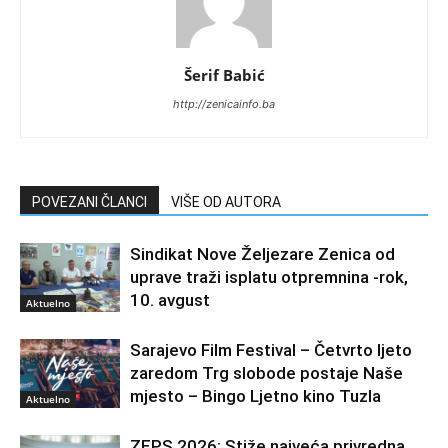
Šerif Babić
http://zenicainfo.ba
POVEZANI ČLANCI
VIŠE OD AUTORA
Sindikat Nove Željezare Zenica od
uprave traži isplatu otpremnina -rok,
10. avgust
Aktuelno
Sarajevo Film Festival – Četvrto ljeto
zaredom Trg slobode postaje Naše
mjesto – Bingo Ljetno kino Tuzla
Aktuelno
ZEPS 2026: Stiže najveća privredna