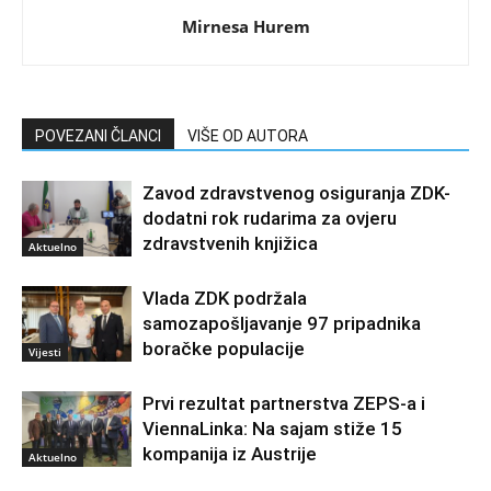
Mirnesa Hurem
POVEZANI ČLANCI
VIŠE OD AUTORA
Zavod zdravstvenog osiguranja ZDK-
dodatni rok rudarima za ovjeru
zdravstvenih knjižica
Aktuelno
Vlada ZDK podržala
samozapošljavanje 97 pripadnika
boračke populacije
Vijesti
Prvi rezultat partnerstva ZEPS-a i
ViennaLinka: Na sajam stiže 15
kompanija iz Austrije
Aktuelno