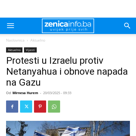
Naslovnica
Aktuelno
Aktuelno
Vijesti
Protesti u Izraelu protiv
Netanyahua i obnove napada
na Gazu
Od
Mirnesa Hurem
-
20/03/2025 - 09:33