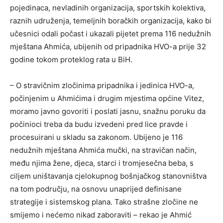
pojedinaca, nevladinih organizacija, sportskih kolektiva,
raznih udruženja, temeljnih boračkih organizacija, kako bi
učesnici odali počast i ukazali pijetet prema 116 nedužnih
mještana Ahmića, ubijenih od pripadnika HVO-a prije 32
godine tokom proteklog rata u BiH.
– O stravičnim zločinima pripadnika i jedinica HVO-a,
počinjenim u Ahmićima i drugim mjestima općine Vitez,
moramo javno govoriti i poslati jasnu, snažnu poruku da
počinioci treba da budu izvedeni pred lice pravde i
procesuirani u skladu sa zakonom. Ubijeno je 116
nedužnih mještana Ahmića mučki, na stravičan način,
među njima žene, djeca, starci i tromjesečna beba, s
ciljem uništavanja cjelokupnog bošnjačkog stanovništva
na tom području, na osnovu unaprijed definisane
strategije i sistemskog plana. Tako strašne zločine ne
smijemo i nećemo nikad zaboraviti – rekao je Ahmić