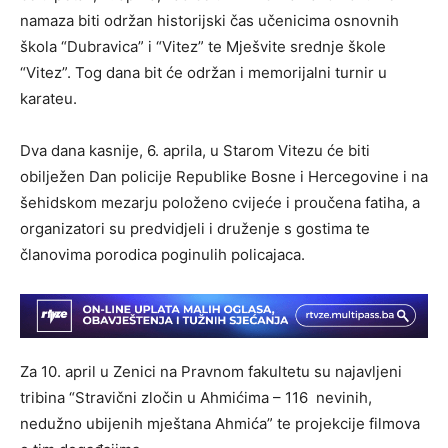
namaza biti održan historijski čas učenicima osnovnih
škola “Dubravica” i “Vitez” te Mješvite srednje škole
“Vitez”. Tog dana bit će održan i memorijalni turnir u
karateu.
Dva dana kasnije, 6. aprila, u Starom Vitezu će biti
obilježen Dan policije Republike Bosne i Hercegovine i na
šehidskom mezarju položeno cvijeće i proučena fatiha, a
organizatori su predvidjeli i druženje s gostima te
članovima porodica poginulih policajaca.
Za 10. april u Zenici na Pravnom fakultetu su najavljeni
tribina “Stravični zločin u Ahmićima – 116 nevinih,
nedužno ubijenih mještana Ahmića” te projekcije filmova