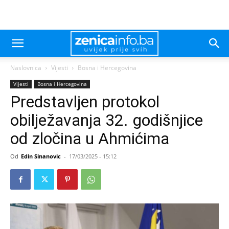
Naslovnica
Vijesti
Bosna i Hercegovina
Vijesti
Bosna i Hercegovina
Predstavljen protokol
obilježavanja 32. godišnjice
od zločina u Ahmićima
Od
Edin Sinanovic
-
17/03/2025 - 15:12