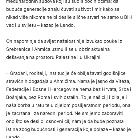
međunarodnih sudova koji su sudili počiniocima; da
buduće generacije znaju čuvati suživot i mir kako se
nikad više nikome ne bi desile slične stvari ne samo u BiH
već i u svijetu – kazao je Lendo.
On napominje da svijet nažalost nije izvukao pouke iz
Srebrenice i Ahmića uzmu li se u obzir aktuelna
dešavanja na prostoru Palestine i u Ukrajini.
– Građani, roditelji, institucije će obilježavati godišnjice
stravičnih događaja u Ahmićima. Nama je jasno da Viteza,
Federacije i Bosne i Hercegovine nema bez Hrvata, Srba i
Bošnjaka, bez Roma i svih ostalih. To je naš cilj i bila je i
naša borba u ratu te u cijelom poslijeratnom periodu, ona
je zacrtana i za naredni period. Ne smijemo zaboraviti
ono što se desilo, osnovni cilj nam je da bude poznata
istina zbog budućnosti i generacija koje dolaze – kazao je
Lendo.