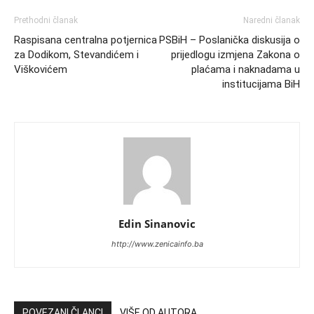
Prethodni članak
Naredni članak
Raspisana centralna potjernica
PSBiH – Poslanička diskusija o
za Dodikom, Stevandićem i
prijedlogu izmjena Zakona o
Viškovićem
plaćama i naknadama u
institucijama BiH
Edin Sinanovic
http://www.zenicainfo.ba
POVEZANI ČLANCI
VIŠE OD AUTORA