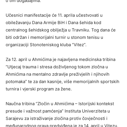
o tim događajima.
Učesnici manifestacije će 11. aprila učestvovati u
obiležavanju Dana Armije BiH i Dana šehida kod
centralnog šehidskog obilježja u Travniku. Tog dana će
biti održan i memorijalni turnir u stonom tenisu u
organizaciji Stonoteniskog kluba “Vitez”.
Za 12. april u Ahmićima je najavljena medicinska tribina
“Utjecaj trauma i stresa doživljenog tokom zločna u
Ahmićima na mentalno zdravlje preživjelih i njihovih
potomaka” te za dan kasnije, više memorijalnih sportskih
turnira i vjerski program za žene.
Naučna tribina “Zločin u Ahmićima – Istorijski kontekst
presude i važnost pamćenja” Instituta Univerziteta u
Sarajevu za istraživanje zločina protiv čovječnosti i
međunarodnog prava predviđena je za 14. april u Vitezu.