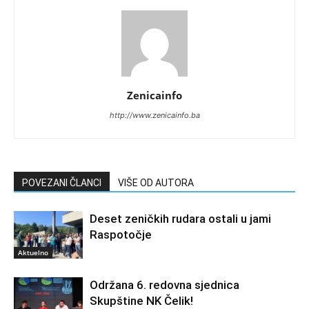
Zenicainfo
http://www.zenicainfo.ba
POVEZANI ČLANCI
VIŠE OD AUTORA
Deset zeničkih rudara ostali u jami
Raspotočje
Aktuelno
Održana 6. redovna sjednica
Skupštine NK Čelik!