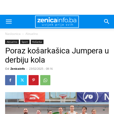
Naslovnica
Aktuelno
Aktuelno
Sport
Košarka
Poraz košarkašica Jumpera u
derbiju kola
Od
Zenicainfo
-
23/02/2025 - 08:16