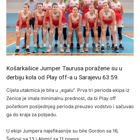
Košarkašice Jumper Taurusa poražene su u
derbiju kola od Play off-a u Sarajevu 63:59.
Cijela utakmica je bila u „egalu“. Prva tri perioda ekipa iz
Zenice je imala minimalnu prednost, da bi Play off
početkom posljednjeg perioda preuzeo vodstvo i sačuvao
ga do kraja za pobjedu.
U ekipi Jumpera najefikasnije su bile Gordon sa 16,
Šehovi sa 13 i Ahmić sa 11 poena.