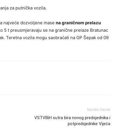
nja za putnička vozila.
ona najveće dozvoljene mase
na graničnom prelazu
ko 5 t preusmjeravaju se na granične prelaze Bratunac
pak. Teretna vozila mogu saobraćati na GP Šepak od 09
Naredni članak
VSTVBiH sutra bira novog predsjednika i
potpredsjednike Vijeća