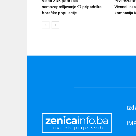
Vlada ZDK podržala
Prvi rezult
samozapošljavanje 97 pripadnika
ViennaLinka
boračke populacije
kompanija iz
Izd
IM