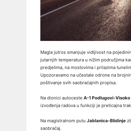
Magla jutros smanjuje vidljivost na pojedin
jutarnjih temperatura u nižim područjima ka
predjelima, na mostovima i prilazima tunel
Upozoravamo na učestale odrone na brojnim
poštivanje svih saobraćajnih propisa.
Na dionici autoceste
A-1 Podlugovi-Visoko
izvođenja radova u funkciji je preticajna trak
Na magistralnom putu
Jablanica-Blidinje
zb
saobraćaj.