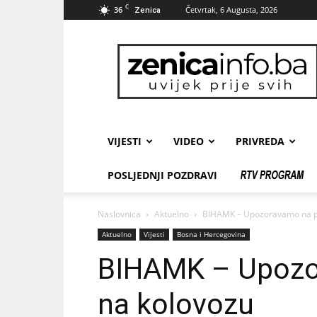
C
36
Četvrtak, 6 Augusta, 2026
Zenica
zenicainfo.ba
VIJESTI
VIDEO
PRIVREDA
POSLJEDNJI POZDRAVI
Naslovnica
Aktuelno
BIHAMK – Upozoravamo na po
Aktuelno
Vijesti
Bosna i Hercegovina
BIHAMK – Upozo
na kolovozu