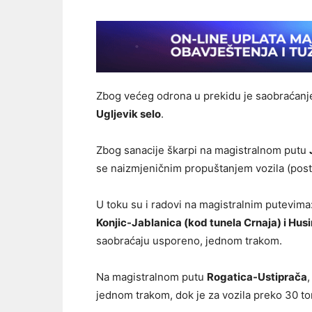
Zbog većeg odrona u prekidu je saobraćan
Ugljevik selo
.
Zbog sanacije škarpi na magistralnom putu
se naizmjeničnim propuštanjem vozila (posta
U toku su i radovi na magistralnim putevima
Konjic-Jablanica (kod tunela Crnaja) i Hu
saobraćaju usporeno, jednom trakom.
Na magistralnom putu
Rogatica-Ustiprača
jednom trakom, dok je za vozila preko 30 to