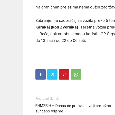
Na graničnim prelazima nema dužih zadržava
Zabranjen je saobraćaj za vozila preko 5 t
Karakaj (kod Zvornika)
. Teretna vozila pre
ili Rača, dok autobusi mogu koristiti GP Še
do 13 sati i od 22 do 06 sati.
Prethodni članak
FHMZBiH – Danas će preovladavati pretežno
sunčano vrijeme