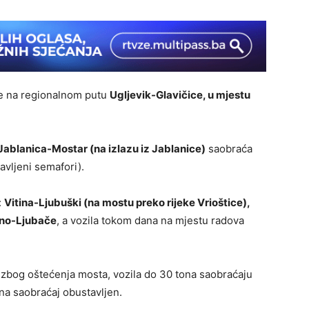
je na regionalnom putu
Ugljevik-Glavičice, u mjestu
Jablanica-Mostar (na izlazu iz Jablanice)
saobraća
vljeni semafori).
:
Vitina-Ljubuški (na mostu preko rijeke Vrioštice),
sino-Ljubače
, a vozila tokom dana na mjestu radova
, zbog oštećenja mosta, vozila do 30 tona saobraćaju
na saobraćaj obustavljen.