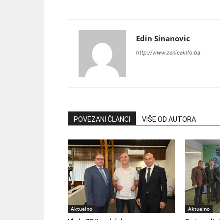
Edin Sinanovic
http://www.zenicainfo.ba
POVEZANI ČLANCI
VIŠE OD AUTORA
Aktuelno
Aktuelno