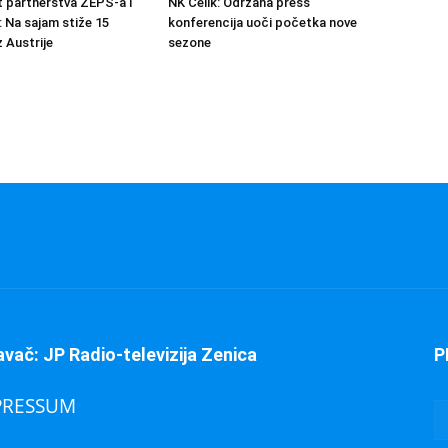
at partnerstva ZEPS-a i
NK Čelik: Održana press
: Na sajam stiže 15
konferencija uoči početka nove
 Austrije
sezone
avač: JP Radio-televizija Zenica
P
PRESSUM