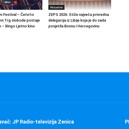
Aktuelno
m Festival – Četvrto
ZEPS 2026: Stiže najveća privredna
om Trg slobode postaje
delegacija iz Libije koja je do sada
 – Bingo Ljetno kino
posjetila Bosnu i Hercegovinu
avač: JP Radio-televizija Zenica
P