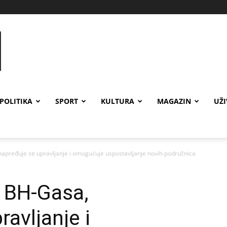
POLITIKA
SPORT
KULTURA
MAGAZIN
UŽ
napređuje se upravljanje i omogućuje uspostavljanje novih podružnica
t BH-Gasa,
avljanje i