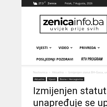
C
27.3
Petak, 7 Augusta, 2026
Zenica
zenicainfo.ba
VIJESTI
VIDEO
PRIVREDA
POSLJEDNJI POZDRAVI
Naslovnica
Aktuelno
Izmijenjen statut BH-Gasa, u
Aktuelno
Vijesti
Bosna i Hercegovina
Izmijenjen statu
unapređuje se upr