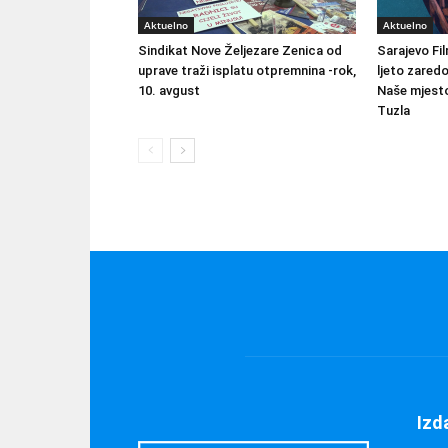
Aktuelno
Aktuelno
Sindikat Nove Željezare Zenica od
Sarajevo Fil
uprave traži isplatu otpremnina -rok,
ljeto zared
10. avgust
Naše mjesto
Tuzla
Izd