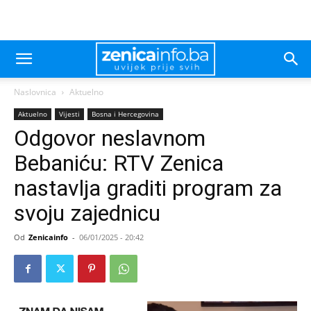
Naslovnica
Aktuelno
Aktuelno
Vijesti
Bosna i Hercegovina
Odgovor neslavnom
Bebaniću: RTV Zenica
nastavlja graditi program za
svoju zajednicu
Od
Zenicainfo
-
06/01/2025 - 20:42