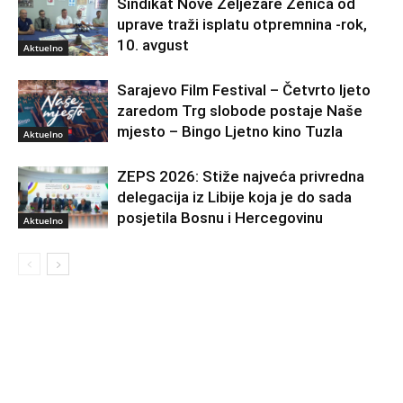
Sindikat Nove Željezare Zenica od
uprave traži isplatu otpremnina -rok,
10. avgust
Aktuelno
Sarajevo Film Festival – Četvrto ljeto
zaredom Trg slobode postaje Naše
mjesto – Bingo Ljetno kino Tuzla
Aktuelno
ZEPS 2026: Stiže najveća privredna
delegacija iz Libije koja je do sada
posjetila Bosnu i Hercegovinu
Aktuelno