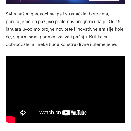
Svim našim gledaocima, pa i stranačkim botovima,
poručujemo da pažljivo prate naš program i dalje. Od 15.
januara uvodimo brojne novitete i inovativne emisije koje
će, sigurni smo, ponovo izazvati pažnju. Kritike su
dobrodošle, ali neka budu konstruktivne i utemeljene.