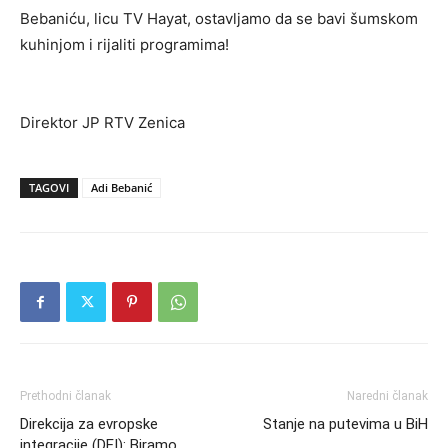
Bebaniću, licu TV Hayat, ostavljamo da se bavi šumskom
kuhinjom i rijaliti programima!
Direktor JP RTV Zenica
TAGOVI
Adi Bebanić
Prethodni članak
Naredni članak
Direkcija za evropske
Stanje na putevima u BiH
integracije (DEI): Biramo