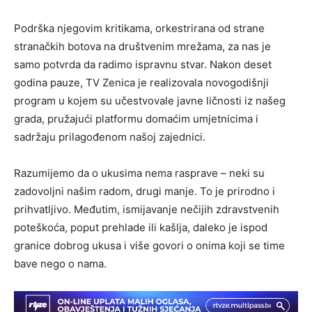
Podrška njegovim kritikama, orkestrirana od strane
stranačkih botova na društvenim mrežama, za nas je
samo potvrda da radimo ispravnu stvar. Nakon deset
godina pauze, TV Zenica je realizovala novogodišnji
program u kojem su učestvovale javne ličnosti iz našeg
grada, pružajući platformu domaćim umjetnicima i
sadržaju prilagođenom našoj zajednici.
Razumijemo da o ukusima nema rasprave – neki su
zadovoljni našim radom, drugi manje. To je prirodno i
prihvatljivo. Međutim, ismijavanje nečijih zdravstvenih
poteškoća, poput prehlade ili kašlja, daleko je ispod
granice dobrog ukusa i više govori o onima koji se time
bave nego o nama.