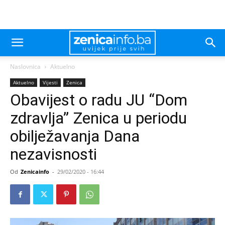
Naslovnica
Aktuelno
Aktuelno
Vijesti
Zenica
Obavijest o radu JU “Dom
zdravlja” Zenica u periodu
obilježavanja Dana
nezavisnosti
Od
Zenicainfo
-
29/02/2020 - 16:44