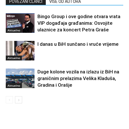
POVEZANI ČLANCI
VIŠE OD AUTORA
Bingo Group i ove godine otvara vrata
VIP događaja građanima: Osvojite
ulaznice za koncert Petra Graše
Aktuelno
I danas u BiH sunčano i vruće vrijeme
Aktuelno
Duge kolone vozila na izlazu iz BiH na
graničnim prelazima Velika Kladuša,
Gradina i Orašje
Aktuelno