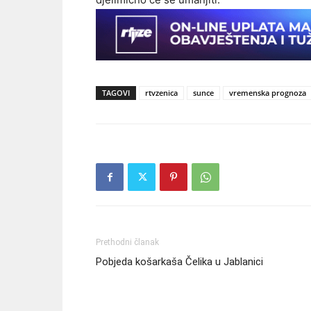
TAGOVI
rtvzenica
sunce
vremenska prognoza
Prethodni članak
Pobjeda košarkaša Čelika u Jablanici