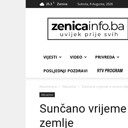
C
25.3
Subota, 8 Augusta, 2026
Zenica
zenicainfo.ba
VIJESTI
VIDEO
PRIVREDA
POSLJEDNJI POZDRAVI
Naslovnica
Aktuelno
Sunčano vrijeme u većem dij
Aktuelno
Sunčano vrijeme 
zemlje