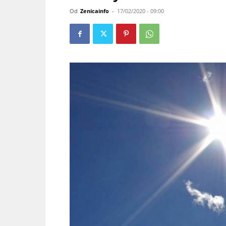
Od
Zenicainfo
-
17/02/2020 - 09:00