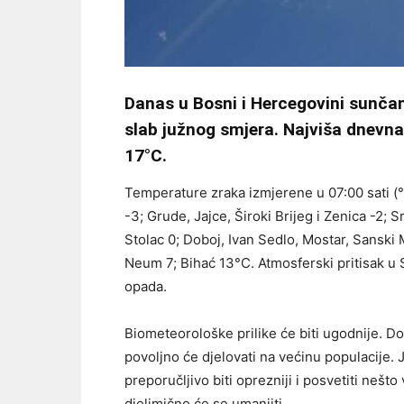
Danas u Bosni i Hercegovini sunča
slab južnog smjera. Najviša dnevn
17°C.
Temperature zraka izmjerene u 07:00 sati (°C
-3; Grude, Jajce, Široki Brijeg i Zenica -2; Sr
Stolac 0; Doboj, Ivan Sedlo, Mostar, Sanski M
Neum 7; Bihać 13°C. Atmosferski pritisak u 
opada.
Biometeorološke prilike će biti ugodnije. Do
povoljno će djelovati na većinu populacije. J
preporučljivo biti oprezniji i posvetiti nešt
djelimično će se umanjiti.