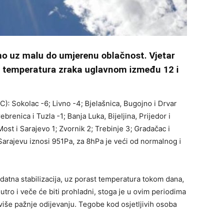
no uz malu do umjerenu oblačnost. Vjetar
a temperatura zraka uglavnom između 12 i
): Sokolac -6; Livno -4; Bjelašnica, Bugojno i Drvar
ebrenica i Tuzla -1; Banja Luka, Bijeljina, Prijedor i
ost i Sarajevo 1; Zvornik 2; Trebinje 3; Gradačac i
Sarajevu iznosi 951Pa, za 8hPa je veći od normalnog i
datna stabilizacija, uz porast temperatura tokom dana,
utro i veče će biti prohladni, stoga je u ovim periodima
o više pažnje odijevanju. Tegobe kod osjetljivih osoba