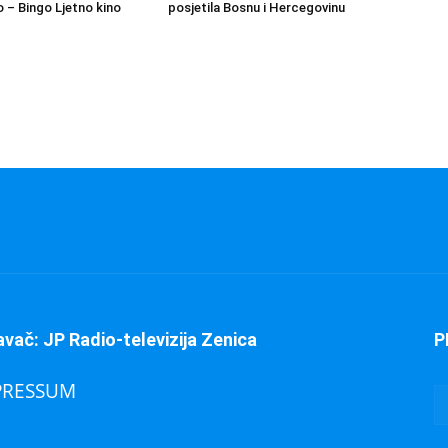
 – Bingo Ljetno kino
posjetila Bosnu i Hercegovinu
avač: JP Radio-televizija Zenica
P
PRESSUM