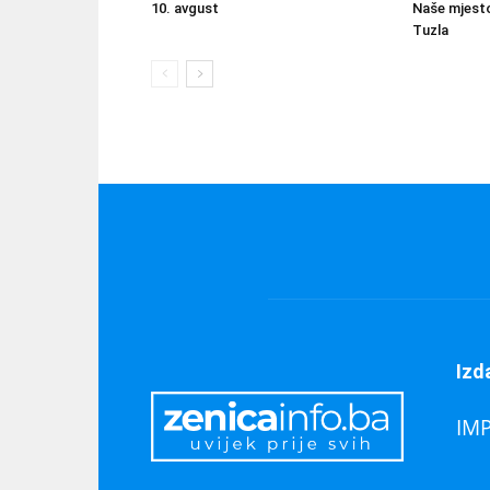
10. avgust
Naše mjesto
Tuzla
Izd
IM