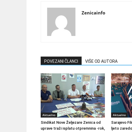
Zenicainfo
POVEZANI ČLANCI
VIŠE OD AUTORA
Aktuelno
Aktuelno
Sindikat Nove Željezare Zenica od
Sarajevo Fil
uprave traži isplatu otpremnina -rok,
ljeto zared