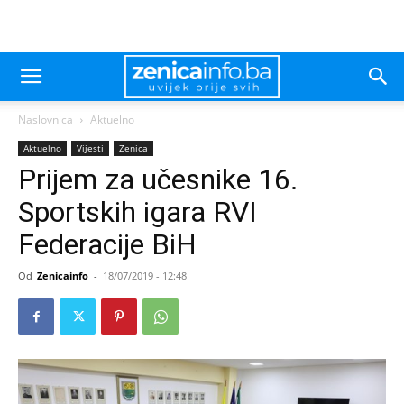
Naslovnica
Aktuelno
Aktuelno
Vijesti
Zenica
Prijem za učesnike 16.
Sportskih igara RVI
Federacije BiH
Od
Zenicainfo
-
18/07/2019 - 12:48