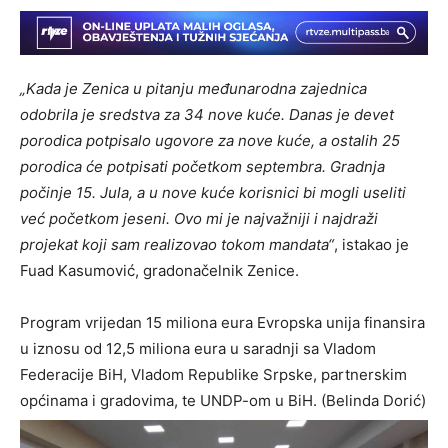
„Kada je Zenica u pitanju međunarodna zajednica
odobrila je sredstva za 34 nove kuće. Danas je devet
porodica potpisalo ugovore za nove kuće, a ostalih 25
porodica će potpisati početkom septembra. Gradnja
počinje 15. Jula, a u nove kuće korisnici bi mogli useliti
već početkom jeseni. Ovo mi je najvažniji i najdraži
projekat koji sam realizovao tokom mandata“
, istakao je
Fuad Kasumović, gradonačelnik Zenice.
Program vrijedan 15 miliona eura Evropska unija finansira
u iznosu od 12,5 miliona eura u saradnji sa Vladom
Federacije BiH, Vladom Republike Srpske, partnerskim
općinama i gradovima, te UNDP-om u BiH. (Belinda Dorić)