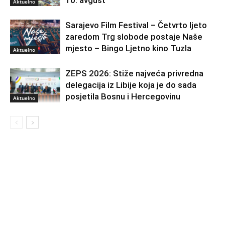
Aktuelno
Sarajevo Film Festival – Četvrto ljeto
zaredom Trg slobode postaje Naše
mjesto – Bingo Ljetno kino Tuzla
Aktuelno
ZEPS 2026: Stiže najveća privredna
delegacija iz Libije koja je do sada
posjetila Bosnu i Hercegovinu
Aktuelno