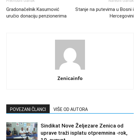
Prethodni članak
Naredni članak
Gradonačelnik Kasumović
Stanje na putevima u Bosni i
uručio donaciju penzionerima
Hercegovini
Zenicainfo
POVEZANI ČLANCI
VIŠE OD AUTORA
Sindikat Nove Željezare Zenica od
uprave traži isplatu otpremnina -rok,
10. avgust