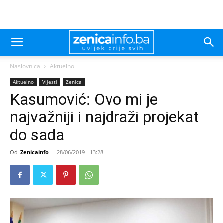
Naslovnica
Aktuelno
Aktuelno
Vijesti
Zenica
Kasumović: Ovo mi je
najvažniji i najdraži projekat
do sada
Od
Zenicainfo
-
28/06/2019 - 13:28