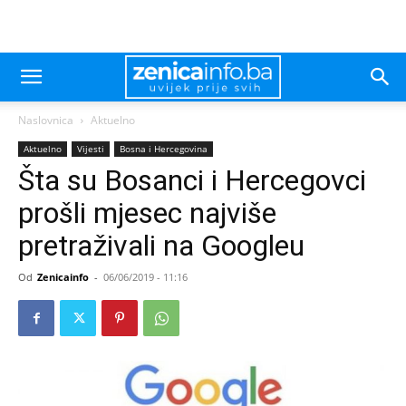
Naslovnica
Aktuelno
Aktuelno
Vijesti
Bosna i Hercegovina
Šta su Bosanci i Hercegovci
prošli mjesec najviše
pretraživali na Googleu
Od
Zenicainfo
-
06/06/2019 - 11:16