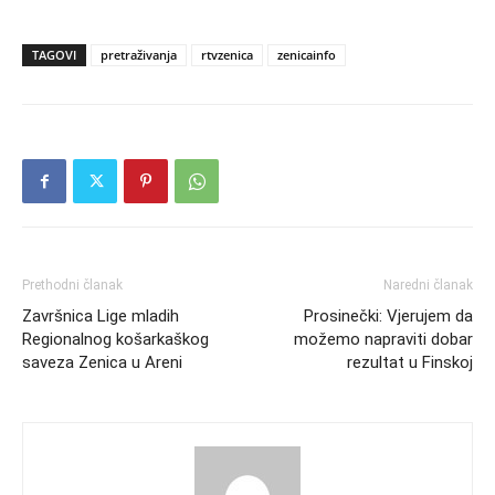
TAGOVI
pretraživanja
rtvzenica
zenicainfo
Prethodni članak
Naredni članak
Završnica Lige mladih
Prosinečki: Vjerujem da
Regionalnog košarkaškog
možemo napraviti dobar
saveza Zenica u Areni
rezultat u Finskoj