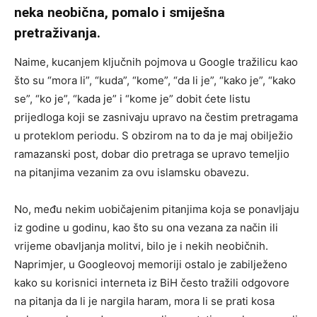
neka neobična, pomalo i smiješna
pretraživanja.
Naime, kucanjem ključnih pojmova u Google tražilicu kao
što su “mora li”, “kuda”, “kome”, “da li je”, “kako je”, “kako
se”, “ko je”, “kada je” i “kome je” dobit ćete listu
prijedloga koji se zasnivaju upravo na čestim pretragama
u proteklom periodu. S obzirom na to da je maj obilježio
ramazanski post, dobar dio pretraga se upravo temeljio
na pitanjima vezanim za ovu islamsku obavezu.
No, među nekim uobičajenim pitanjima koja se ponavljaju
iz godine u godinu, kao što su ona vezana za način ili
vrijeme obavljanja molitvi, bilo je i nekih neobičnih.
Naprimjer, u Googleovoj memoriji ostalo je zabilježeno
kako su korisnici interneta iz BiH često tražili odgovore
na pitanja da li je nargila haram, mora li se prati kosa