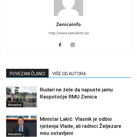
Zenicainfo
http://www.zenicainfo.ba
POVEZANI ČLANCI
VIŠE OD AUTORA
Rudari ne žele da napuste jamu
Raspotočje RMU Zenica
Aktuelno
Ministar Lakić: Vlasnik je odbio
rješenja Vlade, ali radnici Željezare
nisu ostavljeni
Aktuelno