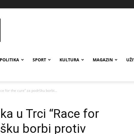
POLITIKA
SPORT
KULTURA
MAGAZIN
UŽ
ce for the cure” za podršku borbi...
ka u Trci “Race for
šku borbi protiv