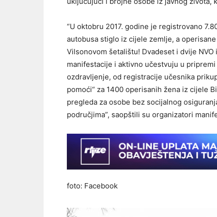
uključujući i brojne osobe iz javnog života,
“U oktobru 2017. godine je registrovano 7.80
autobusa stiglo iz cijele zemlje, a operisan
Vilsonovom šetalištu! Dvadeset i dvije NVO
manifestacije i aktivno učestvuju u pripremi 
ozdravljenje, od registracije učesnika prik
pomoći“ za 1400 operisanih žena iz cijele 
pregleda za osobe bez socijalnog osiguranja
područjima”, saopštili su organizatori manife
foto: Facebook