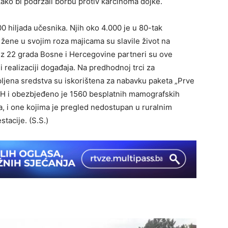
 kako bi podržali borbu protiv karcinoma dojke.
0 hiljada učesnika. Njih oko 4.000 je u 80-tak
e žene u svojim roza majicama su slavile život na
 iz 22 grada Bosne i Hercegovine partneri su ove
i realizaciji događaja. Na predhodnoj trci za
upljena sredstva su iskorištena za nabavku paketa „Prve
BiH i obezbjeđeno je 1560 besplatnih mamografskih
, i one kojima je pregled nedostupan u ruralnim
stacije. (S.S.)