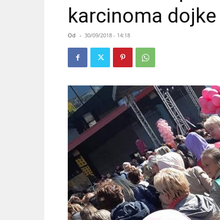
karcinoma dojke
Od
-
30/09/2018 - 14:18