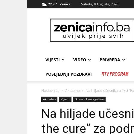
C
22.9
Subota, 8 Augusta, 2026
Zenica
zenicainfo.ba
VIJESTI
VIDEO
PRIVREDA
POSLJEDNJI POZDRAVI
Naslovnica
Aktuelno
Na hiljade učesnika u Trci “Ra
Aktuelno
Vijesti
Bosna i Hercegovina
Na hiljade učesni
the cure” za podr