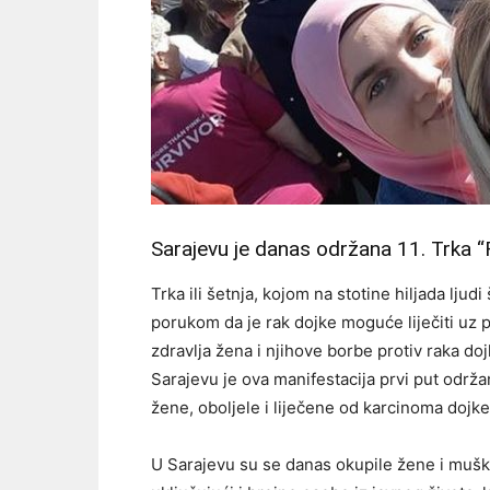
Sarajevu je danas održana 11. Trka “
Trka ili šetnja, kojom na stotine hiljada ljud
porukom da je rak dojke moguće liječiti uz p
zdravlja žena i njihove borbe protiv raka do
Sarajevu je ova manifestacija prvi put održan
žene, oboljele i liječene od karcinoma dojke
U Sarajevu su se danas okupile žene i muška