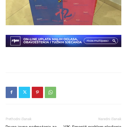
Prethodni članak
Naredni članak
Drugo javno nadmetanje za
VIK: Smanjiti problem plavljenja