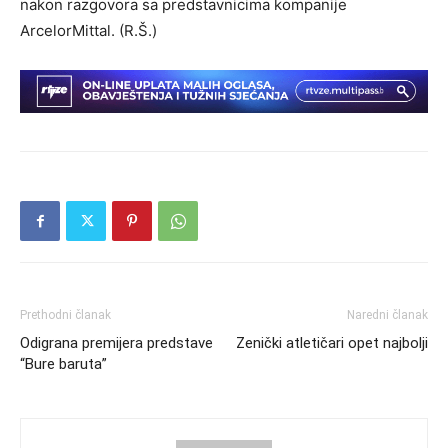
nakon razgovora sa predstavnicima kompanije
ArcelorMittal. (R.Š.)
Prethodni članak
Naredni članak
Odigrana premijera predstave
Zenički atletičari opet najbolji
“Bure baruta”