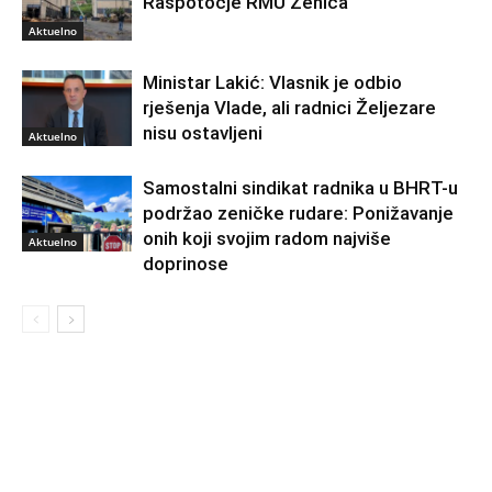
Raspotočje RMU Zenica
Aktuelno
Ministar Lakić: Vlasnik je odbio
rješenja Vlade, ali radnici Željezare
nisu ostavljeni
Aktuelno
Samostalni sindikat radnika u BHRT-u
podržao zeničke rudare: Ponižavanje
onih koji svojim radom najviše
Aktuelno
doprinose