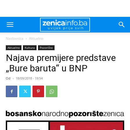
Naslovnica
Aktuelno
Aktuelno
Kultura
Pozorište
Najava premijere predstave
„Bure baruta“ u BNP
Od
-
18/09/2018 - 19:54