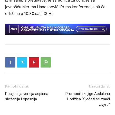
iz ansambla predstave, te saradnica za odnose sa
javnošću Merima Handanović. Press konferencija bit će
održana u 10:30 sati. (S.H.)
Prethodni članak
Naredni članak
Posljednja verzija aspirina
Promocija knjige Abdulaha
složenija i opasnija
Hodžića “Sjećati se znači
živjeti”