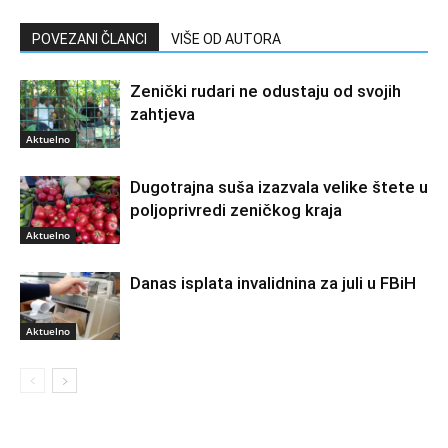
POVEZANI ČLANCI
VIŠE OD AUTORA
Zenički rudari ne odustaju od svojih
zahtjeva
Aktuelno
Dugotrajna suša izazvala velike štete u
poljoprivredi zeničkog kraja
Aktuelno
Danas isplata invalidnina za juli u FBiH
Aktuelno