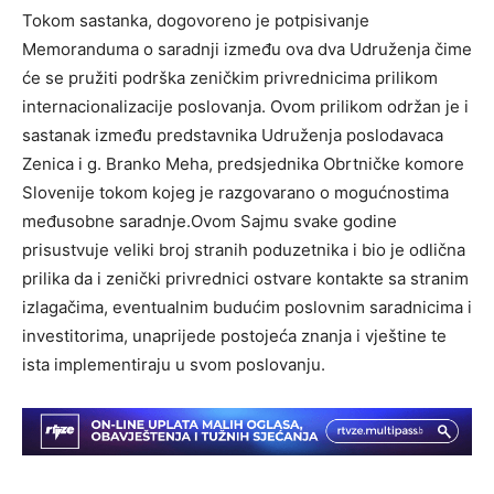
Tokom sastanka, dogovoreno je potpisivanje
Memoranduma o saradnji između ova dva Udruženja čime
će se pružiti podrška zeničkim privrednicima prilikom
internacionalizacije poslovanja. Ovom prilikom održan je i
sastanak između predstavnika Udruženja poslodavaca
Zenica i g. Branko Meha, predsjednika Obrtničke komore
Slovenije tokom kojeg je razgovarano o mogućnostima
međusobne saradnje.Ovom Sajmu svake godine
prisustvuje veliki broj stranih poduzetnika i bio je odlična
prilika da i zenički privrednici ostvare kontakte sa stranim
izlagačima, eventualnim budućim poslovnim saradnicima i
investitorima, unaprijede postojeća znanja i vještine te
ista implementiraju u svom poslovanju.