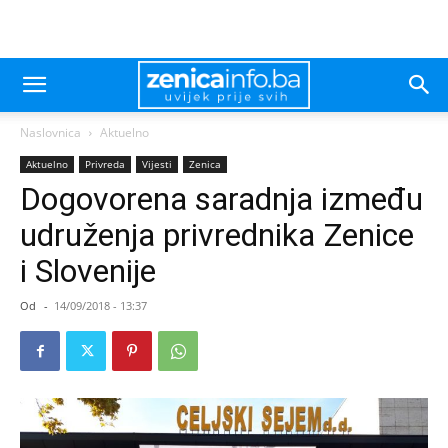
Naslovnica
Aktuelno
Aktuelno
Privreda
Vijesti
Zenica
Dogovorena saradnja između
udruženja privrednika Zenice
i Slovenije
Od
-
14/09/2018 - 13:37