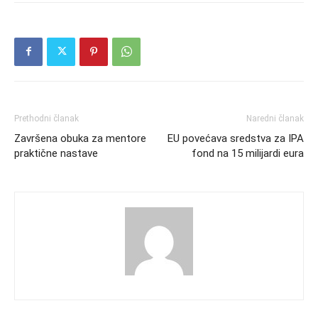
Prethodni članak
Naredni članak
Završena obuka za mentore
EU povećava sredstva za IPA
praktične nastave
fond na 15 milijardi eura