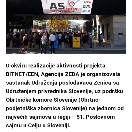
U okviru realizacije aktivnosti projekta
BITNET/EEN, Agencija ZEDA je organizovala
sastanak Udruženja poslodavaca Zenica sa
Udruženjem privrednika Slovenije, uz podršku
Obrtničke komore Slovenije (Obrtno-
podjetniška zbornica Slovenije) na jednom od
najvećih sajmova u regiji – 51. Poslovnom
sajmu u Celju u Sloveniji.