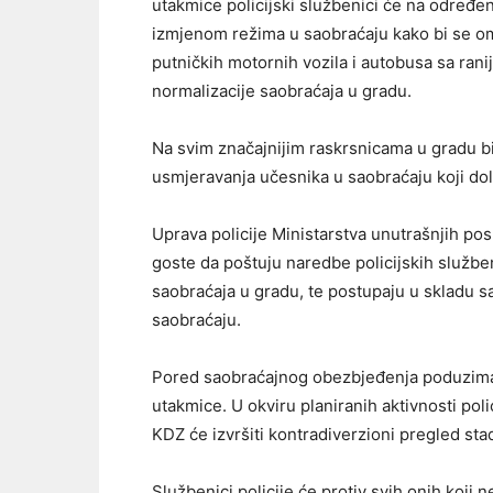
utakmice policijski službenici će na određ
izmjenom režima u saobraćaju kako bi se om
putničkih motornih vozila i autobusa sa ran
normalizacije saobraćaja u gradu.
Na svim značajnijim raskrsnicama u gradu bi
usmjeravanja učesnika u saobraćaju koji dol
Uprava policije Ministarstva unutrašnjih p
goste da poštuju naredbe policijskih službe
saobraćaja u gradu, te postupaju u skladu sa
saobraćaju.
Pored saobraćajnog obezbjeđenja poduzimaj
utakmice. U okviru planiranih aktivnosti poli
KDZ će izvršiti kontradiverzioni pregled stad
Službenici policije će protiv svih onih koji