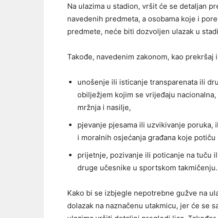
Na ulazima u stadion, vršit će se detaljan p
navedenih predmeta, a osobama koje i pored
predmete, neće biti dozvoljen ulazak u stad
Takođe, navedenim zakonom, kao prekršaj i
unošenje ili isticanje transparenata ili 
obilježjem kojim se vrijeđaju nacionalna, 
mržnja i nasilje,
pjevanje pjesama ili uzvikivanje poruka, i
i moralnih osjećanja građana koje potiču 
prijetnje, pozivanje ili poticanje na tuču
druge učesnike u sportskom takmičenju.
Kako bi se izbjegle nepotrebne gužve na ula
dolazak na naznačenu utakmicu, jer će se s