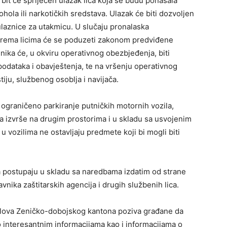
, bit će spriječen ulazak lica koja se budu ponašala
kohola ili narkotičkih sredstava. Ulazak će biti dozvoljen
laznice za utakmicu. U slučaju pronalaska
a prema licima će se poduzeti zakonom predviđene
enika će, u okviru operativnog obezbjeđenja, biti
podataka i obavještenja, te na vršenju operativnog
iju, službenog osoblja i navijača.
 ograničeno parkiranje putničkih motornih vozila,
a izvrše na drugim prostorima i u skladu sa usvojenim
 vozilima ne ostavljaju predmete koji bi mogli biti
 postupaju u skladu sa naredbama izdatim od strane
vnika zaštitarskih agencija i drugih službenih lica.
oslova Zeničko-dobojskog kantona poziva građane da
 interesantnim informacijama kao i informacijama o