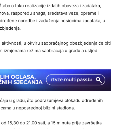
taba o toku realizacije izdatih obaveza i zadataka,
timova, rasporedu snaga, sredstava veze, opreme i
 određene naredbe i zaduženja nosiocima zadataka, u
zbjeđenja.
 aktivnosti, u okviru saobraćajnog obezbjeđenja će biti
m izmjenama režima saobraćaja u gradu a usljed
raćaja u gradu, što podrazumjeva blokadu određenih
icama u neposrednoj blizini stadiona.
 od 15,30 do 21,00 sati, a 15 minuta prije završetka