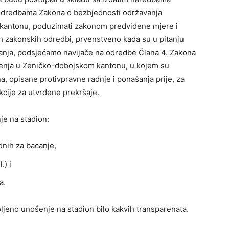
a odredbama Zakona o bezbjednosti održavanja
 kantonu, poduzimati zakonom predviđene mjere i
h zakonskih odredbi, prvenstveno kada su u pitanju
anja, podsjećamo navijače na odredbe Člana 4. Zakona
čenja u Zeničko-dobojskom kantonu, u kojem su
a, opisane protivpravne radnje i ponašanja prije, za
kcije za utvrđene prekršaje.
e na stadion:
dnih za bacanje,
.) i
a.
jeno unošenje na stadion bilo kakvih transparenata.