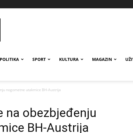
POLITIKA
SPORT
KULTURA
MAGAZIN
UŽ
nju nogometne utakmice BH-Austrija
e na obezbjeđenju
ice BH-Austrija