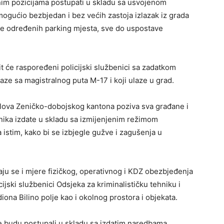
enim pozicijama postupati u skladu sa usvojenom
ogućio bezbjedan i bez većih zastoja izlazak iz grada
ije određenih parking mjesta, sve do uspostave
t će raspoređeni policijski službenici sa zadatkom
aze sa magistralnog puta M-17 i koji ulaze u grad.
oslova Zeničko-dobojskog kantona poziva sva građane i
nika izdate u skladu sa izmijenjenim režimom
 istim, kako bi se izbjegle gužve i zagušenja u
u se i mjere fizičkog, operativnog i KDZ obezbjeđenja
cijski službenici Odsjeka za kriminalističku tehniku i
iona Bilino polje kao i okolnog prostora i objekata.
 ne budu postupali u skladu sa izdatim naredbama