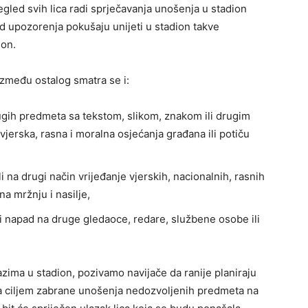
regled svih lica radi sprječavanja unošenja u stadion
 upozorenja pokušaju unijeti u stadion takve
ion.
zmeđu ostalog smatra se i:
drugih predmeta sa tekstom, slikom, znakom ili drugim
vjerska, rasna i moralna osjećanja građana ili potiču
li na drugi način vrijeđanje vjerskih, nacionalnih, rasnih
na mržnju i nasilje,
 ili napad na druge gledaoce, redare, službene osobe ili
zima u stadion, pozivamo navijače da ranije planiraju
a ciljem zabrane unošenja nedozvoljenih predmeta na