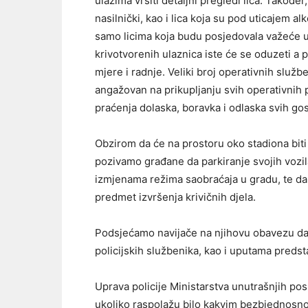
ulazima vršiti detaljni pregledi lica. Također
nasilnički, kao i lica koja su pod uticajem al
samo licima koja budu posjedovala važeće u
krivotvorenih ulaznica iste će se oduzeti 
mjere i radnje. Veliki broj operativnih služb
angažovan na prikupljanju svih operativnih 
praćenja dolaska, boravka i odlaska svih gost
Obzirom da će na prostoru oko stadiona biti
pozivamo građane da parkiranje svojih vozil
izmjenama režima saobraćaja u gradu, te da u
predmet izvršenja krivičnih djela.
Podsjećamo navijače na njihovu obavezu da
policijskih službenika, kao i uputama predsta
Uprava policije Ministarstva unutrašnjih p
ukoliko raspolažu bilo kakvim bezbjednosno