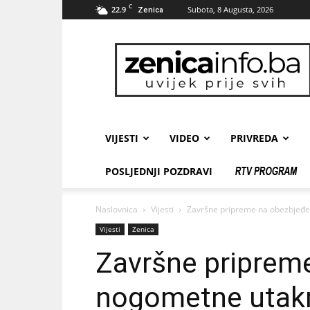
C
22.9
Subota, 8 Augusta, 2026
Zenica
zenicainfo.ba
VIJESTI
VIDEO
PRIVREDA
POSLJEDNJI POZDRAVI
Naslovnica
Vijesti
Završne pripreme na obezbjeđe
Vijesti
Zenica
Završne priprem
nogometne utakm