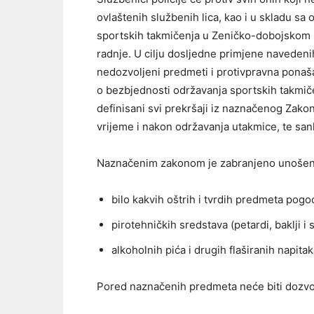
ovlaštenih službenih lica, kao i u skladu s
sportskih takmičenja u Zeničko-dobojskom
radnje. U cilju dosljedne primjene navedeni
nedozvoljeni predmeti i protivpravna ponaš
o bezbjednosti održavanja sportskih takmi
definisani svi prekršaji iz naznačenog Zakon
vrijeme i nakon održavanja utakmice, te san
Naznačenim zakonom je zabranjeno unošenj
bilo kakvih oštrih i tvrdih predmeta pogo
pirotehničkih sredstava (petardi, baklji i sl
alkoholnih pića i drugih flaširanih napitak
Pored naznačenih predmeta neće biti dozvol