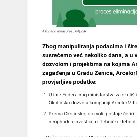
AMZ eco measures [A4].cdr
Zbog manipuliranja podacima i šire
susrećemo već nekoliko dana, a u
dozvolom i projektima na kojima Ar
zagađenja u Gradu Zenica, ArcelorMi
provjerljive podatke:
U ime Federalnog ministarstva za okoliš i
Okolinsku dozvolu kompaniji ArcelorMittal
Prema Okolinskoj dozvoli, postoje četiri 
neophodna investicija i Tehničko-tehnol