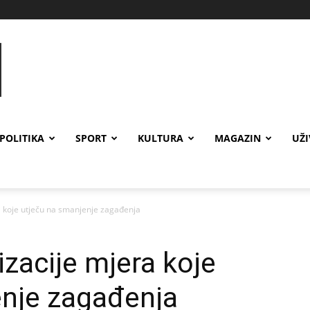
POLITIKA
SPORT
KULTURA
MAGAZIN
UŽ
a koje utječu na smanjenje zagađenja
izacije mjera koje
enje zagađenja