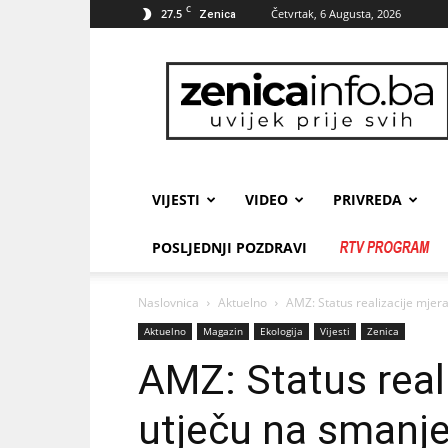
C
27.5
Četvrtak, 6 Augusta, 2026
Zenica
zenicainfo.ba
VIJESTI
VIDEO
PRIVREDA
POSLJEDNJI POZDRAVI
Naslovnica
Aktuelno
AMZ: Status realizacije mjer
Aktuelno
Magazin
Ekologija
Vijesti
Zenica
AMZ: Status real
utječu na smanj