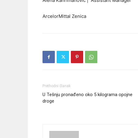
Alena Kahrimanović | Assistant Manager
ArcelorMittal Zenica
Prethodni članak
U Tešnju pronađeno oko 5 kilograma opojne
droge