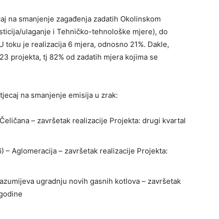
caj na smanjenje zagađenja zadatih Okolinskom
ticija/ulaganje i Tehničko-tehnološke mjere), do
 U toku je realizacija 6 mjera, odnosno 21%. Dakle,
a 23 projekta, tj 82% od zadatih mjera kojima se
utjecaj na smanjenje emisija u zrak:
ličana – završetak realizacije Projekta: drugi kvartal
 6) – Aglomeracija – završetak realizacije Projekta:
razumijeva ugradnju novih gasnih kotlova – završetak
 godine