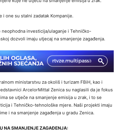
jere koje ne utječu na smanjenje emisija u zrak.
e i one su stalni zadatak Kompanije.
e neophodna investicija/ulaganje i Tehničko-
skoj dozvoli imaju utjecaj na smanjenje zagađenja.
alnom ministarstvu za okoliš i turizam FBiH, kao i
edstavnici ArcelorMittal Zenica su naglasili da je fokus
ma se utječe na smanjenje emisija u zrak, i to se
icija i Tehničko-tehnološke mjere. Naši projekti imaju
 time i na smanjenje zagađenja u gradu Zenica.
ČU NA SMANJENJE ZAGAĐENJA: