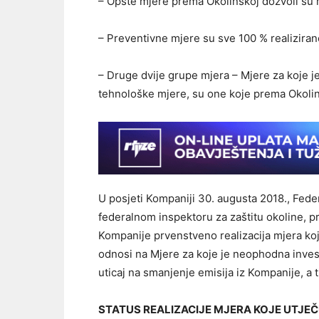
– Opšte mjere prema Okolinskoj dozvoli su m
– Preventivne mjere su sve 100 % realiziran
– Druge dvije grupe mjera – Mjere za koje j
tehnološke mjere, su one koje prema Okolin
U posjeti Kompaniji 30. augusta 2018., Feder
federalnom inspektoru za zaštitu okoline, pr
Kompanije prvenstveno realizacija mjera koji
odnosi na Mjere za koje je neophodna invest
uticaj na smanjenje emisija iz Kompanije, a
STATUS REALIZACIJE MJERA KOJE UTJE