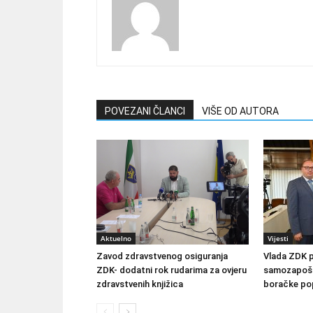
POVEZANI ČLANCI
VIŠE OD AUTORA
Aktuelno
Vijesti
Zavod zdravstvenog osiguranja
Vlada ZDK 
ZDK- dodatni rok rudarima za ovjeru
samozapošlj
zdravstvenih knjižica
boračke pop