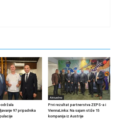
Aktuelno
podržala
Prvi rezultat partnerstva ZEPS-a i
avanje 97 pripadnika
ViennaLinka: Na sajam stiže 15
ulacije
kompanija iz Austrije