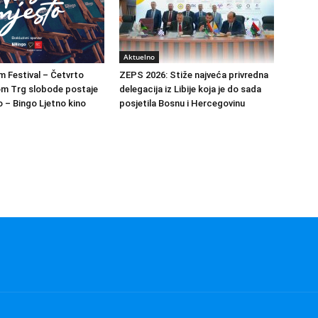
Aktuelno
m Festival – Četvrto
ZEPS 2026: Stiže najveća privredna
om Trg slobode postaje
delegacija iz Libije koja je do sada
 – Bingo Ljetno kino
posjetila Bosnu i Hercegovinu