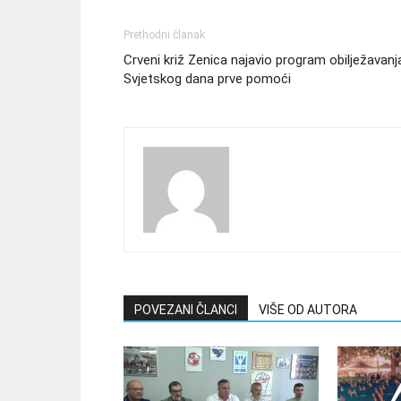
Prethodni članak
Crveni križ Zenica najavio program obilježavanj
Svjetskog dana prve pomoći
POVEZANI ČLANCI
VIŠE OD AUTORA