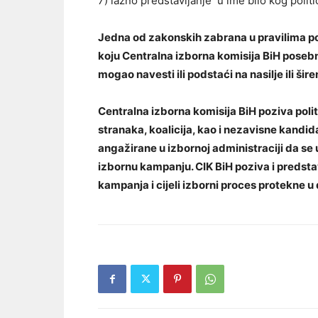
7) lažno predstavljanje u ime bilo kog polit
Jedna od zakonskih zabrana u pravilima po
koju Centralna izborna komisija BiH posebn
mogao navesti ili podstaći na nasilje ili šir
Centralna izborna komisija BiH poziva politi
stranaka, koalicija, kao i nezavisne kandidat
angažirane u izbornoj administraciji da se 
izbornu kampanju. CIK BiH poziva i predsta
kampanja i cijeli izborni proces protekne