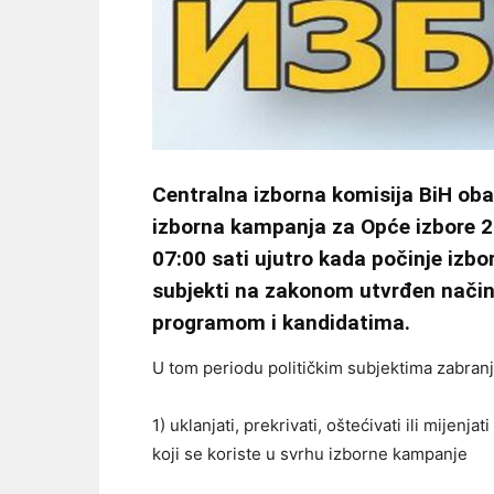
Centralna izborna komisija BiH oba
izborna kampanja za Opće izbore 20
07:00 sati ujutro kada počinje izbor
subjekti na zakonom utvrđen način 
programom i kandidatima.
U tom periodu političkim subjektima zabranj
1) uklanjati, prekrivati, oštećivati ili mijenj
koji se koriste u svrhu izborne kampanje