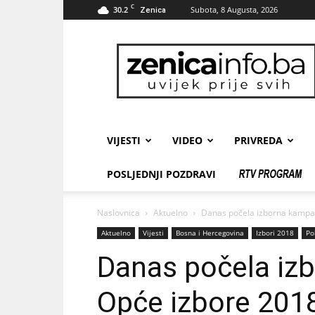
C
30.2
Subota, 8 Augusta, 2026
Zenica
zenicainfo.ba
VIJESTI
VIDEO
PRIVREDA
POSLJEDNJI POZDRAVI
Naslovnica
Aktuelno
Danas počela izborna kampan
Aktuelno
Vijesti
Bosna i Hercegovina
Izbori 2018
Po
Danas počela iz
Opće izbore 201