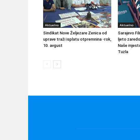
Aktuelno
Aktuelno
Sindikat Nove Željezare Zenica od
Sarajevo Fil
uprave traži isplatu otpremnina -rok,
ljeto zared
10. avgust
Naše mjesto
Tuzla