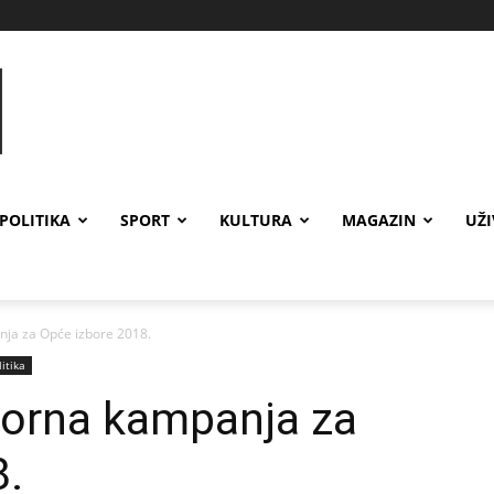
POLITIKA
SPORT
KULTURA
MAGAZIN
UŽ
ja za Opće izbore 2018.
litika
borna kampanja za
8.