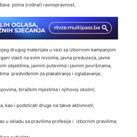
šava polna (rodna!) ravnopravnost,
 kojeg drugog materijala u vezi sa izbornom kampanjom
rgani vlasti na svim nivoima, javna preduzeća, javne
kim objektima, javnim putevima i javnim površinama,
ma predviđenim za plakatiranje i oglašavanje;
kupovima, biračkim mjestima i njihovoj okolini;
, kao i podsticati druge na takve aktivnosti;
ao u skladu sa pravilima profesije i izbornim pravilima;