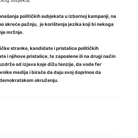
ičkog subjekta;
našanja političkih subjekata u izbornoj kampanji, na
o skreće pažnju, je korištenja jezika koji bi nekoga
enje mržnje.
čke stranke, kandidate i pristalice političkih
e i njihove pristalice, te zaposlene ili na drugi način
uzdrže od izjava koje dižu tenzije, da vode fer
vnike medija i birače da daju svoj doprinos da
 u demokratskom okruženju.