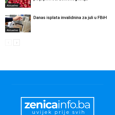
Aktuelno
Danas isplata invalidnina za juli u FBiH
Aktuelno