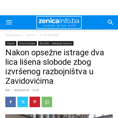
Naslovnica
Vijesti
Crna hronika
Vijesti
Crna hronika
Zeničko - dobojski kanton
Nakon opsežne istrage dva
lica lišena slobode zbog
izvršenog razbojništva u
Zavidovićima
Od
-
06/09/2018 - 15:25