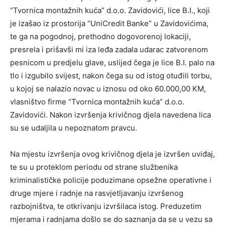
“Tvornica montažnih kuća” d.o.o. Zavidovići, lice B.I., koji
je izašao iz prostorija “UniCredit Banke” u Zavidovićima,
te ga na pogodnoj, prethodno dogovorenoj lokaciji,
presrela i prišavši mi iza leđa zadala udarac zatvorenom
pesnicom u predjelu glave, uslijed čega je lice B.I. palo na
tlo i izgubilo svijest, nakon čega su od istog otuđili torbu,
u kojoj se nalazio novac u iznosu od oko 60.000,00 KM,
vlasništvo firme “Tvornica montažnih kuća” d.o.o.
Zavidovići. Nakon izvršenja krivičnog djela navedena lica
su se udaljila u nepoznatom pravcu.
Na mjestu izvršenja ovog krivičnog djela je izvršen uviđaj,
te su u proteklom periodu od strane službenika
kriminalističke policije poduzimane opsežne operativne i
druge mjere i radnje na rasvjetljavanju izvršenog
razbojništva, te otkrivanju izvršilaca istog. Preduzetim
mjerama i radnjama došlo se do saznanja da se u vezu sa