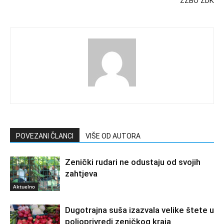
ZZBO ZDK
POVEZANI ČLANCI
VIŠE OD AUTORA
Zenički rudari ne odustaju od svojih
zahtjeva
Aktuelno
Dugotrajna suša izazvala velike štete u
poljoprivredi zeničkog kraja