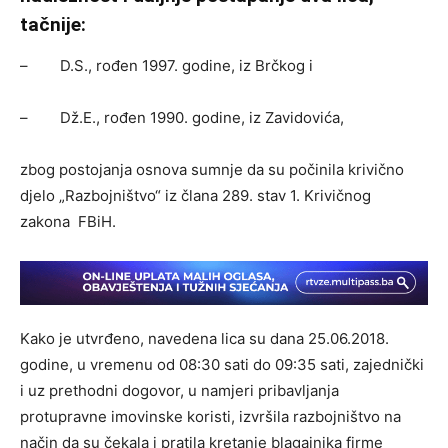
tačnije:
– D.S., rođen 1997. godine, iz Brčkog i
– Dž.E., rođen 1990. godine, iz Zavidovića,
zbog postojanja osnova sumnje da su počinila krivično
djelo „Razbojništvo“ iz člana 289. stav 1. Krivičnog
zakona FBiH.
Kako je utvrđeno, navedena lica su dana 25.06.2018.
godine, u vremenu od 08:30 sati do 09:35 sati, zajednički
i uz prethodni dogovor, u namjeri pribavljanja
protupravne imovinske koristi, izvršila razbojništvo na
način da su čekala i pratila kretanje blagajnika firme