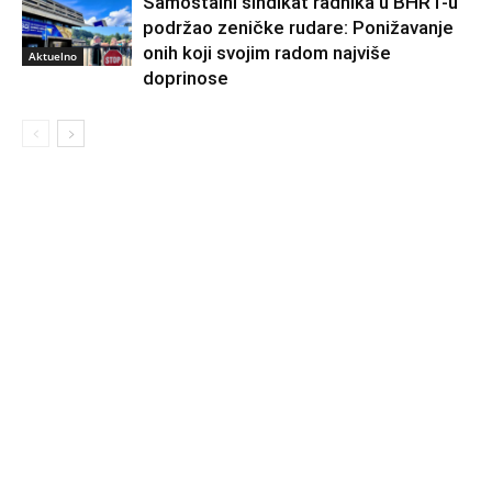
Samostalni sindikat radnika u BHRT-u
podržao zeničke rudare: Ponižavanje
onih koji svojim radom najviše
Aktuelno
doprinose