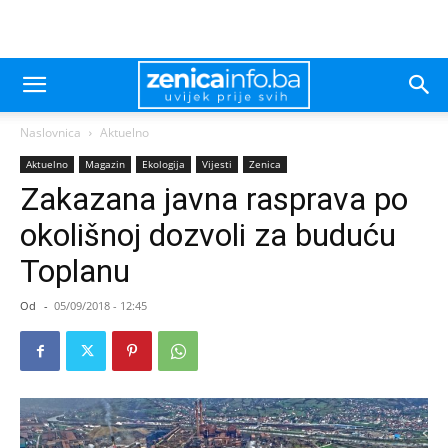
Naslovnica
Aktuelno
Aktuelno
Magazin
Ekologija
Vijesti
Zenica
Zakazana javna rasprava po
okolišnoj dozvoli za buduću
Toplanu
Od
-
05/09/2018 - 12:45