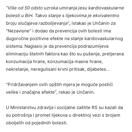
“Više od 50 odsto uzroka umiranja jesu kardiovaskularne
bolesti u BiH. Takvo stanje s lijekovima je ekvivalentno
broju slučajeva razbolijevanja”
,
istakao je Unčanin za
“Nezavisne” i dodao da prevencija ovih bolesti ima
dugoročne pozitivne efekte na stanje kardiovaskularnog
sistema. Naglasio je da prevencija podrazumijeva
eliminaciju štetnih faktora kao što su pušenje, pretjerana
konzumacija hrane, konzumacija masne hrane,
nekretanje, neregulisani krvni pritisak, dijabetes…
“Pridržavanjem ovih opštih mjera je moguće postići
velike i značajne efekte”, rekao je Unčanin.
U Ministarstvu zdravlja i socijalne zaštite RS su kazali da
su potrošnja i promet lijekova u direktnoj vezi s brojem
oboljelih od pojedinih bolesti.