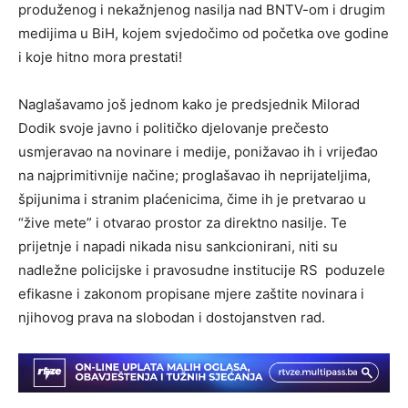
produženog i nekažnjenog nasilja nad BNTV-om i drugim
medijima u BiH, kojem svjedočimo od početka ove godine
i koje hitno mora prestati!
Naglašavamo još jednom kako je predsjednik Milorad
Dodik svoje javno i političko djelovanje prečesto
usmjeravao na novinare i medije, ponižavao ih i vrijeđao
na najprimitivnije načine; proglašavao ih neprijateljima,
špijunima i stranim plaćenicima, čime ih je pretvarao u
“žive mete” i otvarao prostor za direktno nasilje. Te
prijetnje i napadi nikada nisu sankcionirani, niti su
nadležne policijske i pravosudne institucije RS poduzele
efikasne i zakonom propisane mjere zaštite novinara i
njihovog prava na slobodan i dostojanstven rad.