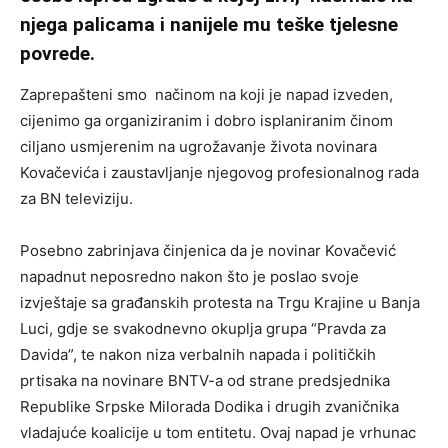
njega palicama i nanijele mu teške tjelesne
povrede.
Zaprepašteni smo načinom na koji je napad izveden,
cijenimo ga organiziranim i dobro isplaniranim činom
ciljano usmjerenim na ugrožavanje života novinara
Kovačevića i zaustavljanje njegovog profesionalnog rada
za BN televiziju.
Posebno zabrinjava činjenica da je novinar Kovačević
napadnut neposredno nakon što je poslao svoje
izvještaje sa građanskih protesta na Trgu Krajine u Banja
Luci, gdje se svakodnevno okuplja grupa “Pravda za
Davida”, te nakon niza verbalnih napada i političkih
prtisaka na novinare BNTV-a od strane predsjednika
Republike Srpske Milorada Dodika i drugih zvaničnika
vladajuće koalicije u tom entitetu. Ovaj napad je vrhunac