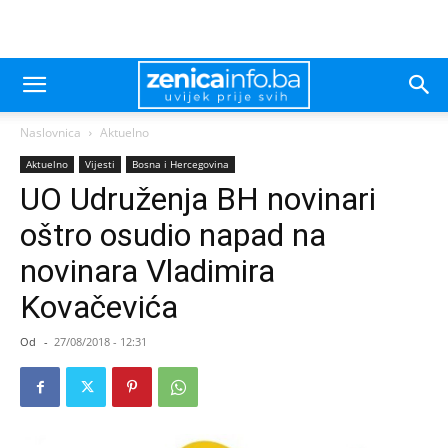
Naslovnica
Aktuelno
Aktuelno
Vijesti
Bosna i Hercegovina
UO Udruženja BH novinari
oštro osudio napad na
novinara Vladimira
Kovačevića
Od
-
27/08/2018 - 12:31