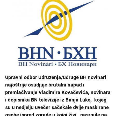
Upravni odbor Udruzenja/udruge BH novinari
najoštrije osudjuje brutalni napad i
premlaćivanje Vladimira Kovačevića, novinara
i dopisnika BN televizije iz Banja Luke, kojeg
su u nedjelju uvečer sačekale dvije maskirane
osobe ispred zgrade u kojoj živi, nasrnule na