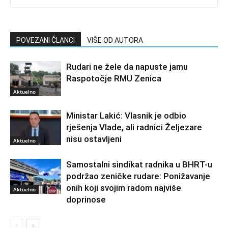
POVEZANI ČLANCI
VIŠE OD AUTORA
Rudari ne žele da napuste jamu
Raspotočje RMU Zenica
Aktuelno
Ministar Lakić: Vlasnik je odbio
rješenja Vlade, ali radnici Željezare
nisu ostavljeni
Aktuelno
Samostalni sindikat radnika u BHRT-u
podržao zeničke rudare: Ponižavanje
onih koji svojim radom najviše
Aktuelno
doprinose