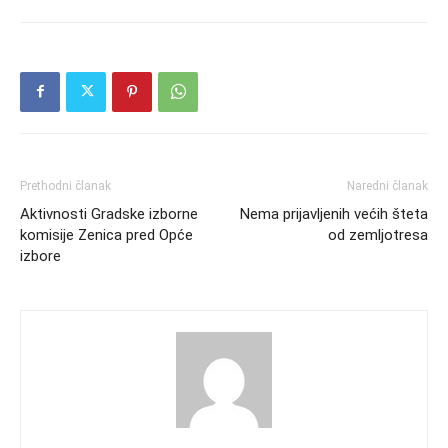
Prethodni članak
Naredni članak
Aktivnosti Gradske izborne
Nema prijavljenih većih šteta
komisije Zenica pred Opće
od zemljotresa
izbore