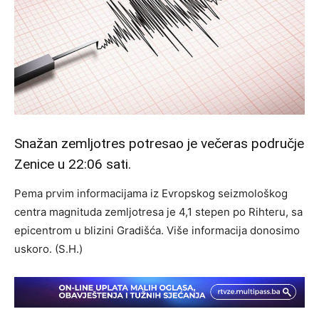
Snažan zemljotres potresao je večeras područje
Zenice u 22:06 sati.
Pema prvim informacijama iz Evropskog seizmološkog
centra magnituda zemljotresa je 4,1 stepen po Rihteru, sa
epicentrom u blizini Gradišća. Više informacija donosimo
uskoro. (S.H.)