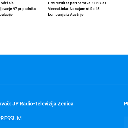
podržala
Prvi rezultat partnerstva ZEPS-a i
avanje 97 pripadnika
ViennaLinka: Na sajam stiže 15
ulacije
kompanija iz Austrije
avač: JP Radio-televizija Zenica
P
PRESSUM