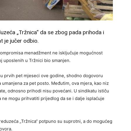
zeća „Tržnica“ da se zbog pada prihoda i
t je jučer odbio.
o kompromisa menadžment ne isključuje mogućnost
j uposlenih u Tržnici bio smanjen.
je u prvih pet mjeseci ove godine, shodno dogovoru
la umanjena za pet posto. Međutim, ova mjera, kao niz
tate, odnosno prihodi nisu povećani. U sindikatu ističu
 ne mogu prihvatiti prijedlog da se i dalje isplaćuje
preduzeća „Tržnica“ potpuno su suprotni, a do mogućeg
ovora.