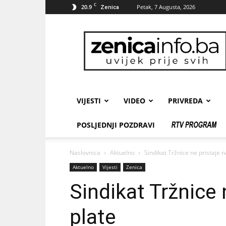
C
20.9
Petak, 7 Augusta, 2026
Zenica
zenicainfo.ba
VIJESTI
VIDEO
PRIVREDA
POSLJEDNJI POZDRAVI
Naslovnica
Aktuelno
Sindikat Tržnice ne pristaje 
Aktuelno
Vijesti
Zenica
Sindikat Tržnice 
plate