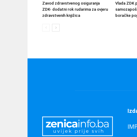
Zavod zdravstvenog osiguranja
Vlada ZDK 
ZDK- dodatni rok rudarima za ovjeru
samozapošlj
zdravstvenih knjižica
boračke pop
Izd
IM