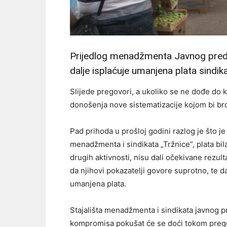
Prijedlog menadžmenta Javnog predu
dalje isplaćuje umanjena plata sindika
Slijede pregovori, a ukoliko se ne dođe d
donošenja nove sistematizacije kojom bi bro
Pad prihoda u prošloj godini razlog je što 
menadžmenta i sindikata „Tržnice“, plata bi
drugih aktivnosti, nisu dali očekivane rezul
da njihovi pokazatelji govore suprotno, te da
umanjena plata.
Stajališta menadžmenta i sindikata javnog 
kompromisa pokušat će se doći tokom preg