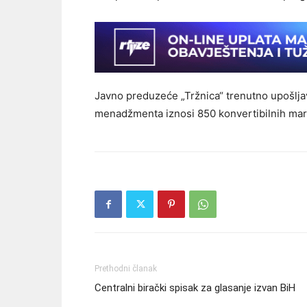
Javno preduzeće „Tržnica“ trenutno upošljav
menadžmenta iznosi 850 konvertibilnih mara
Prethodni članak
Centralni birački spisak za glasanje izvan BiH