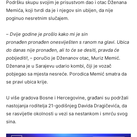
Podršku skupu svojim je prisustvom dao i otac Dženana
Memića, koji tvrdi da je i njegov sin ubijen, da nije
poginuo nesretnim slučajem.
–
Dvije godine je prošlo kako mi je sin
pronađen pronađen onesviješten s ranom na glavi. Ubica
do danas nije pronađen, ali to će se desiti, pravda će
pobijediti!
, – poručio je Dženanov otac, Muriz Memić.
Dženana je u Sarajevu udario kombi, čiji je vozač
pobjegao sa mjesta nesreće. Porodica Memić smatra da
se pravi ubica krije.
U više gradova Bosne i Hercegovine, građani su podržali
nastojanja roditelja 21-godišnjeg Davida Dragičevića, da
se rasvijetle okolnosti u vezi sa nestankom i smrću svog
sina.