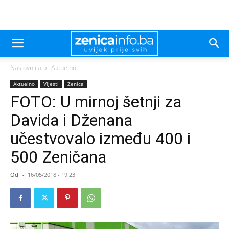
Naslovnica
Aktuelno
Aktuelno
Vijesti
Zenica
FOTO: U mirnoj šetnji za
Davida i Dženana
učestvovalo između 400 i
500 Zeničana
Od
-
16/05/2018 - 19:23