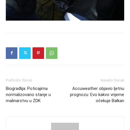
Prethodni članak
Naredni članak
Biogradlija: Poticajima
Accuweather objavio ljetnu
normalizovano stanje u
prognozu: Evo kakvo vrijeme
malinarstvu u ZDK
očekuje Balkan