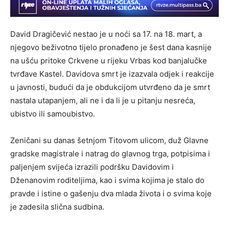
David Dragičević nestao je u noći sa 17. na 18. mart, a
njegovo beživotno tijelo pronađeno je šest dana kasnije
na ušću pritoke Crkvene u rijeku Vrbas kod banjalučke
tvrđave Kastel. Davidova smrt je izazvala odjek i reakcije
u javnosti, budući da je obdukcijom utvrđeno da je smrt
nastala utapanjem, ali ne i da li je u pitanju nesreća,
ubistvo ili samoubistvo.
Zeničani su danas šetnjom Titovom ulicom, duž Glavne
gradske magistrale i natrag do glavnog trga, potpisima i
paljenjem svijeća izrazili podršku Davidovim i
Dženanovim roditeljima, kao i svima kojima je stalo do
pravde i istine o gašenju dva mlada života i o svima koje
je zadesila slična sudbina.