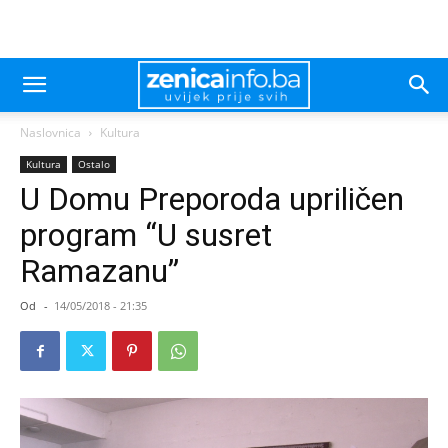
Naslovnica
Kultura
Kultura
Ostalo
U Domu Preporoda upriličen
program “U susret
Ramazanu”
Od
-
14/05/2018 - 21:35