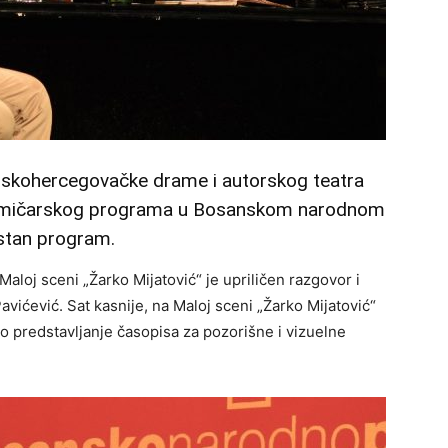
anskohercegovačke drame i autorskog teatra
Takmičarskog programa u Bosanskom narodnom
rstan program.
aloj sceni „Žarko Mijatović“ je upriličen razgovor i
avićević. Sat kasnije, na Maloj sceni „Žarko Mijatović“
no predstavljanje časopisa za pozorišne i vizuelne