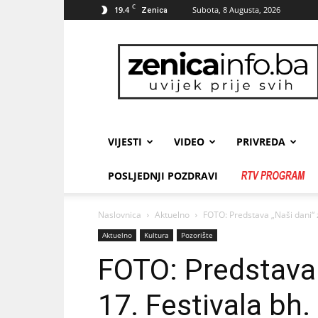
C
19.4
Subota, 8 Augusta, 2026
Zenica
zenicainfo.ba
VIJESTI
VIDEO
PRIVREDA
POSLJEDNJI POZDRAVI
Naslovnica
Aktuelno
FOTO: Predstava „Naši dani“ 
Aktuelno
Kultura
Pozorište
FOTO: Predstava 
17. Festivala bh