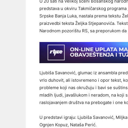
U 20 sati na Velikoj sceni Bosanskog narodn
predstava u okviru Takmičarskog programa „
Srpske Banja Luka, nastala prema tekstu Želj
praizvedbi teksta Željka Stjepanovića. Tekst
Narodnom pozorištu RS, sa preporukom da 
Ljubiša Savanović, glumac iz ansambla predst
vrlo duhovit, ali istovremeno i opor tekst, k
probleme koji nas okružuju i bavi se sušti
mladih ljudi, javašlukom i neradom, na koji
raslojavanjem društva na prebogate i one ko
U predstavi igraju: Ljubiša Savanović, Miljk
Ognjen Kopuz, Nataša Perić.