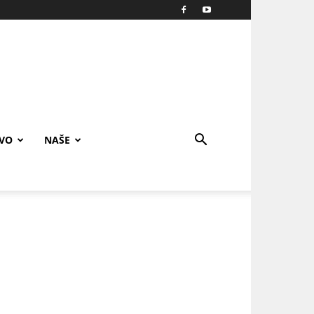
IVO
NAŠE