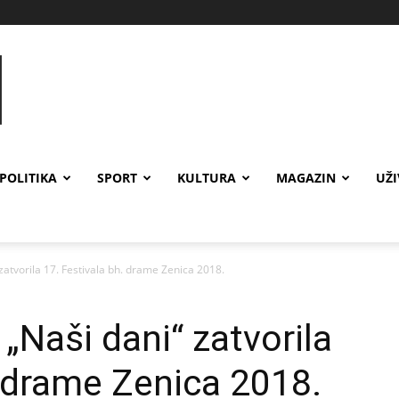
POLITIKA
SPORT
KULTURA
MAGAZIN
UŽ
zatvorila 17. Festivala bh. drame Zenica 2018.
„Naši dani“ zatvorila
. drame Zenica 2018.