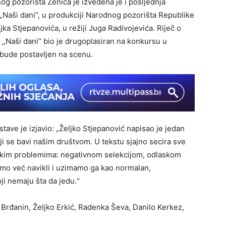
og pozorišta Zenica je izvedena je i posljednja
Naši dani“, u produkciji Narodnog pozorišta Republike
ka Stjepanovića, u režiji Juga Radivojevića. Riječ o
 ,,Naši dani” bio je drugoplasiran na konkursu u
bude postavljen na scenu.
ave je izjavio: „Željko Stjepanović napisao je jedan
oji se bavi našim društvom. U tekstu sjajno secira sve
nskim problemima: negativnom selekcijom, odlaskom
 smo već navikli i uzimamo ga kao normalan,
ji nemaju šta da jedu.“
a Brđanin, Željko Erkić, Radenka Ševa, Danilo Kerkez,