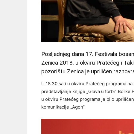
Posljednjeg dana 17. Festivala bos
Zenica 2018. u okviru Pratećeg i 
pozorištu Zenica je upriličen raznov
U 18.30 sati u okviru Pratećeg programa na M
predstavljanje knjige „Glava u torbi“ Borke P
u okviru Pratećeg programa je bilo upriliče
komunikacije „Agon“.