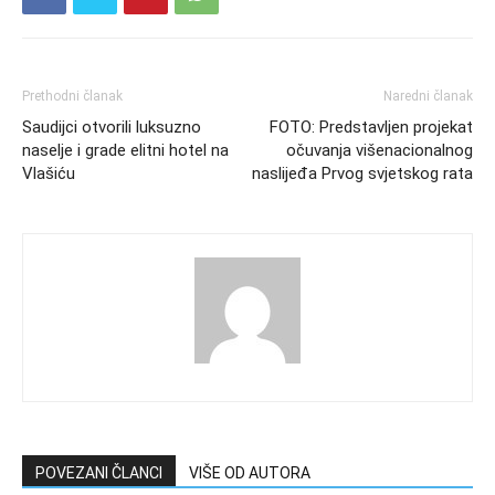
Prethodni članak
Naredni članak
Saudijci otvorili luksuzno
FOTO: Predstavljen projekat
naselje i grade elitni hotel na
očuvanja višenacionalnog
Vlašiću
naslijeđa Prvog svjetskog rata
POVEZANI ČLANCI
VIŠE OD AUTORA