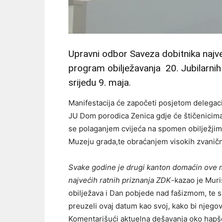
Upravni odbor Saveza dobitnika najve
program obilježavanja 20. Jubilarnih s
srijedu 9. maja.
Manifestacija će započeti posjetom delegac
JU Dom porodica Zenica gdje će štičenicima 
se polaganjem cvijeća na spomen obilježjim
Muzeju grada,te obraćanjem visokih zvaničn
Svake godine je drugi kanton domaćin ove ma
najvećih ratnih priznanja ZDK
-kazao je Muri
obilježava i Dan pobjede nad fašizmom, te su Z
preuzeli ovaj datum kao svoj, kako bi njegov
Komentarišući aktuelna dešavanja oko hapše