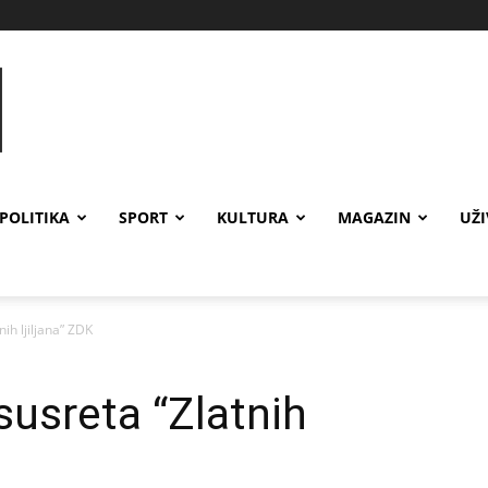
POLITIKA
SPORT
KULTURA
MAGAZIN
UŽ
ih ljiljana” ZDK
usreta “Zlatnih