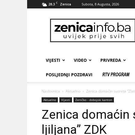
C
28.3
Subota, 8 Augusta, 2026
Zenica
zenicainfo.ba
VIJESTI
VIDEO
PRIVREDA
POSLJEDNJI POZDRAVI
Naslovnica
Aktuelno
Zenica domaćin susreta “Zlatn
Aktuelno
Vijesti
Zeničko - dobojski kanton
Zenica domaćin s
ljiljana” ZDK