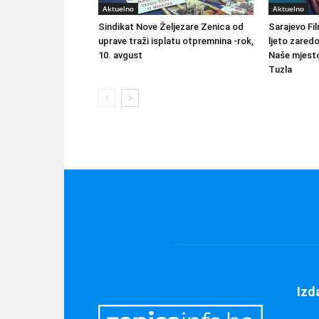
Aktuelno
Aktuelno
Sindikat Nove Željezare Zenica od
Sarajevo Fil
uprave traži isplatu otpremnina -rok,
ljeto zared
10. avgust
Naše mjesto
Tuzla
Izd