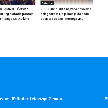
Aktuelno
m Festival – Četvrto
ZEPS 2026: Stiže najveća privredna
om Trg slobode postaje
delegacija iz Libije koja je do sada
 – Bingo Ljetno kino
posjetila Bosnu i Hercegovinu
avač: JP Radio-televizija Zenica
P