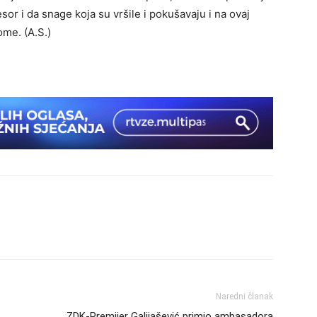
esor i da snage koja su vršile i pokušavaju i na ovaj
ome. (A.S.)
Naredni članak
ZDK-Premijer Galijašević primio ambasadora