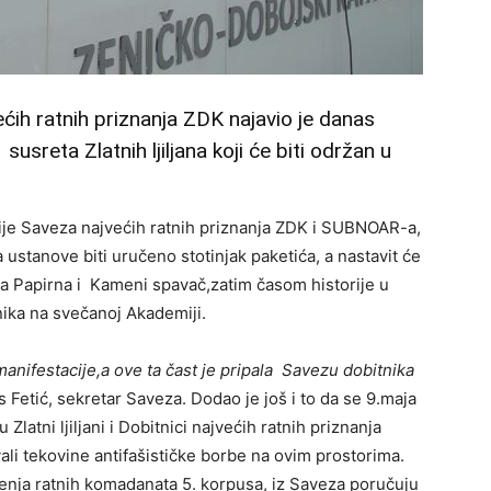
ćih ratnih priznanja ZDK najavio je danas
usreta Zlatnih ljiljana koji će biti održan u
ije Saveza najvećih ratnih priznanja ZDK i SUBNOAR-a,
ustanove biti uručeno stotinjak paketića, a nastavit će
a Papirna i Kameni spavač,zatim časom historije u
ika na svečanoj Akademiji.
nifestacije,a ove ta čast je pripala Savezu dobitnika
s Fetić, sekretar Saveza. Dodao je još i to da se 9.maja
latni ljiljani i Dobitnici najvećih ratnih priznanja
ali tekovine antifašističke borbe na ovim prostorima.
nja ratnih komadanata 5. korpusa, iz Saveza poručuju