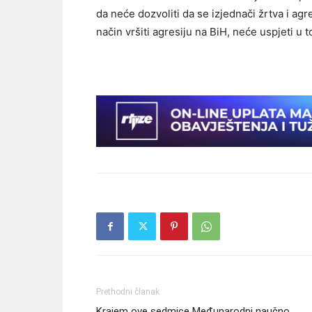
da neće dozvoliti da se izjednači žrtva i agr
način vršiti agresiju na BiH, neće uspjeti u t
Prethodni članak
Krajem ove sedmice Međunarodni naučno