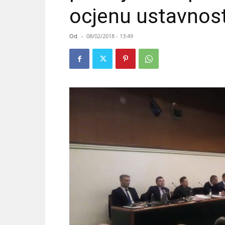
ocjenu ustavnos
Od
-
08/02/2018 - 13:49