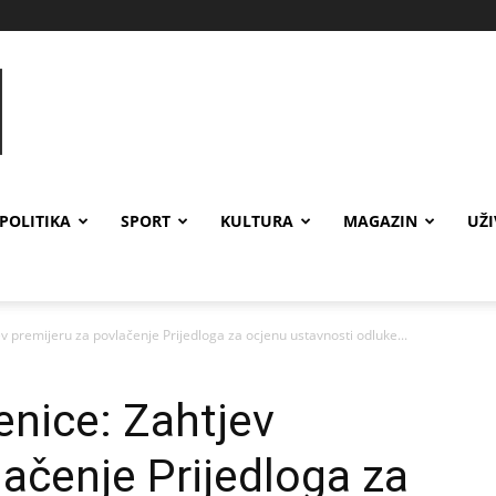
POLITIKA
SPORT
KULTURA
MAGAZIN
UŽ
v premijeru za povlačenje Prijedloga za ocjenu ustavnosti odluke...
enice: Zahtjev
lačenje Prijedloga za