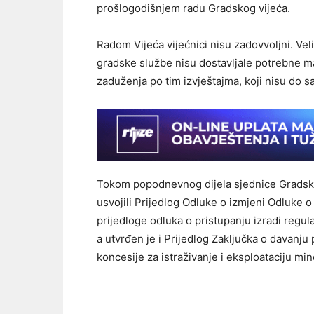
prošlogodišnjem radu Gradskog vijeća.
Radom Vijeća vijećnici nisu zadovvoljni. Veli
gradske službe nisu dostavljale potrebne mat
zaduženja po tim izvještajma, koji nisu do sa
Tokom popodnevnog dijela sjednice Gradskog
usvojili Prijedlog Odluke o izmjeni Odluke 
prijedloge odluka o pristupanju izradi regul
a utvrđen je i Prijedlog Zaključka o davanj
koncesije za istraživanje i eksploataciju mi