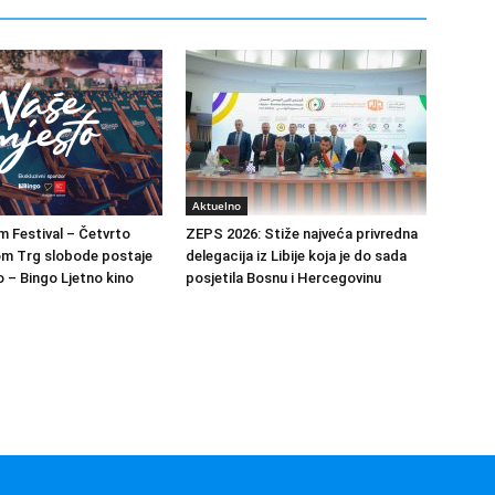
Aktuelno
m Festival – Četvrto
ZEPS 2026: Stiže najveća privredna
om Trg slobode postaje
delegacija iz Libije koja je do sada
 – Bingo Ljetno kino
posjetila Bosnu i Hercegovinu