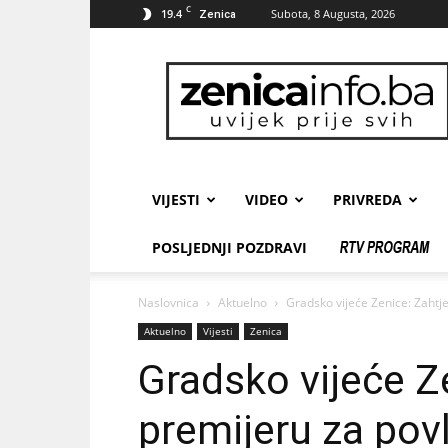
C
19.4
Subota, 8 Augusta, 2026
Zenica
zenicainfo.ba
VIJESTI
VIDEO
PRIVREDA
POSLJEDNJI POZDRAVI
Naslovnica
Aktuelno
Gradsko vijeće Zenice: Zahtje
Aktuelno
Vijesti
Zenica
Gradsko vijeće Z
premijeru za pov