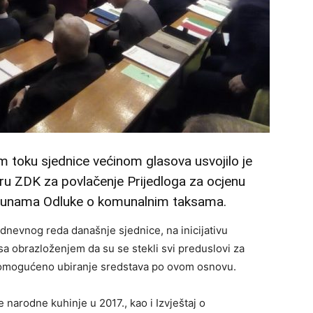
 toku sjednice većinom glasova usvojilo je
eru ZDK za povlačenje Prijedloga za ocjenu
opunama Odluke o komunalnim taksama.
 dnevnog reda današnje sjednice, na inicijativu
a obrazloženjem da su se stekli svi preduslovi za
 omogućeno ubiranje sredstava po ovom osnovu.
 narodne kuhinje u 2017., kao i Izvještaj o