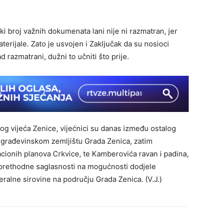
ki broj važnih dokumenata lani nije ni razmatran, jer
erijale. Zato je usvojen i Zaključak da su nosioci
d razmatrani, dužni to učniti što prije.
 vijeća Zenice, vijećnici su danas između ostalog
o građevinskom zemljištu Grada Zenica, zatim
acionih planova Crkvice, te Kamberovića ravan i padina,
u prethodne saglasnosti na mogućnosti dodjele
neralne sirovine na području Grada Zenica. (V.J.)