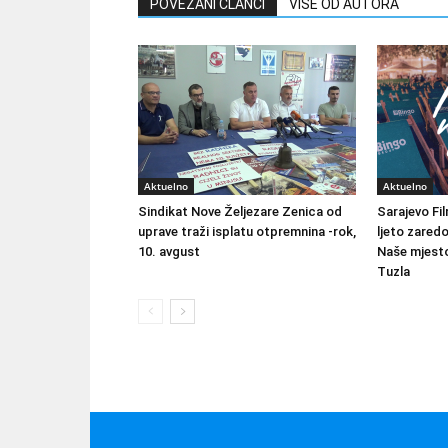
POVEZANI ČLANCI
VIŠE OD AUTORA
Aktuelno
Aktuelno
Sindikat Nove Željezare Zenica od
Sarajevo Fil
uprave traži isplatu otpremnina -rok,
ljeto zared
10. avgust
Naše mjesto
Tuzla