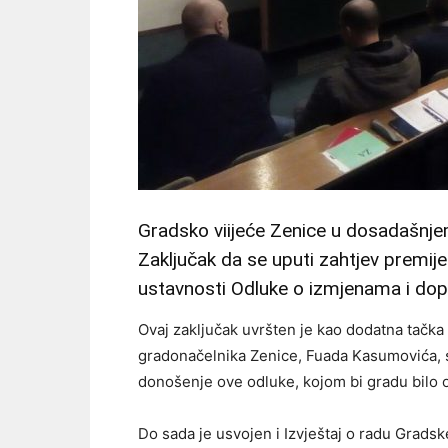
Gradsko viijeće Zenice u dosadašnjem
Zaključak da se uputi zahtjev premij
ustavnosti Odluke o izmjenama i d
Ovaj zaključak uvršten je kao dodatna tačka
gradonačelnika Zenice, Fuada Kasumovića, s
donošenje ove odluke, kojom bi gradu bilo
Do sada je usvojen i Izvještaj o radu Gradske