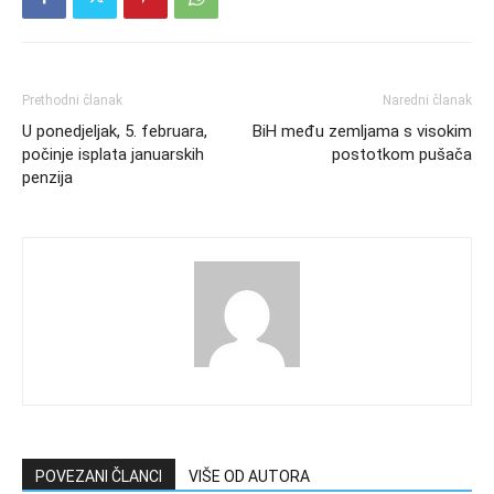
Prethodni članak
Naredni članak
U ponedjeljak, 5. februara,
BiH među zemljama s visokim
počinje isplata januarskih
postotkom pušača
penzija
POVEZANI ČLANCI
VIŠE OD AUTORA