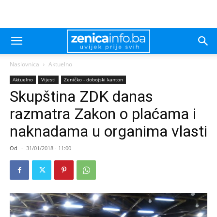
Naslovnica
Aktuelno
Aktuelno
Vijesti
Zeničko - dobojski kanton
Skupština ZDK danas
razmatra Zakon o plaćama i
naknadama u organima vlasti
Od
-
31/01/2018 - 11:00